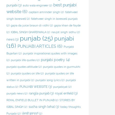
best punjabi
punjabi
(3)
auto wala engineer
(2)
website
(6)
captain amrinder singh
(2)
fatehveer
singh borewell
(2)
fatehveer singh in borewell punjab
(2)
gajra da juice bnaun di vidhi
(2)
gajra khan de fayde
(2)
IQBAL SINGH GHARDIWALA
(2)
navjot singh sidhu
(2)
punjab
(25)
punjabi
news
(3)
(16)
PUNJABI ARTICLES
(6)
Punjabi
Bujartan
(2)
punjabi inspirational quotes with images
punjabi poetry
(4)
(2)
punjabi life quotes
(2)
punjabi quotes attitude
(2)
punjabi quotes in gurmukhi
(2)
punjabi quotes on life
(2)
punjabi quotes on life
written in punjabi
(2)
punjabi song lyrics
(2)
punjabi
PUNJABI WEBSITE
(3)
status
(2)
punjabiyat
(2)
rangla punjab
(3)
royal enfield
(3)
punjab news
(2)
ROYAL ENFIELD BULLET IN PUNJAB
(2)
STORIES BY
sucha singh lehal
(3)
IQBAL SINGH
(2)
today thoughts
Punjabi
(2)
ਪੰਜਾਬੀ ਬੁਝਾਰਤਾਂ
(2)