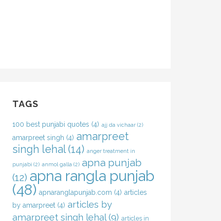
TAGS
100 best punjabi quotes
(4)
ajj da vichaar
(2)
amarpreet
amarpreet singh
(4)
singh lehal
(14)
anger treatment in
apna punjab
punjabi
(2)
anmol galla
(2)
apna rangla punjab
(12)
(48)
apnaranglapunjab.com
(4)
articles
articles by
by amarpreet
(4)
amarpreet singh lehal
(9)
articles in