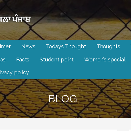
ਲਾ ਪੰਜਾਬ
aimer
News
Today’s Thought
Thoughts
ips
Facts
Student point
Women’s special
ivacy policy
BLOG