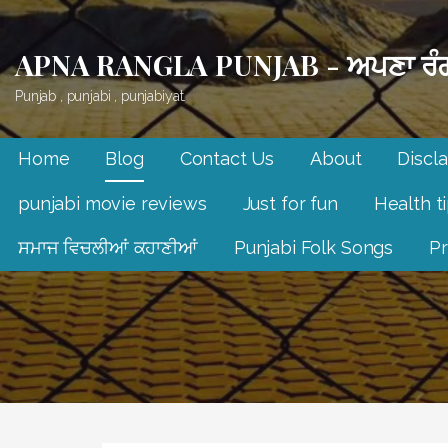
Skip
to
APNA RANGLA PUNJAB - ਅਪਣਾ ਰੰਗ
content
Punjab , punjabi , punjabiyat.
Home
Blog
Contact Us
About
Discl
punjabi movie reviews
Just for fun
Health t
ਸਮਾਜ ਵਿਚਲੀਆਂ ਕਹਾਣੀਆਂ
Punjabi Folk Songs
Pr