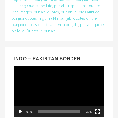
Inspiring Quotes on Life
,
punjabi inspirational quotes
with images
,
punjabi quotes
,
punjabi quotes attitude
,
punjabi quotes in gurmukhi
,
punjabi quotes on life
,
punjabi quotes on life written in punjabi
,
punjabi quotes
on love
,
Quotes in punjabi
INDO – PAKISTAN BORDER
Video
Player
00:00
23:35