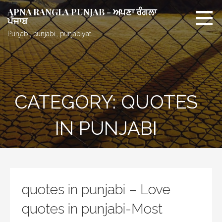
Skip
APNA RANGLA PUNJAB - ਅਪਣਾ ਰੰਗਲਾ
to
ਪੰਜਾਬ
content
Punjab , punjabi , punjabiyat.
CATEGORY: QUOTES
IN PUNJABI
quotes in punjabi – Love
quotes in punjabi-Most