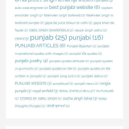
articles in punjabi
(3)
best punjabi website
(6)
auto wala engineer
(2)
captain
amrinder singh
(2)
fatehveer singh borewell
(2)
fatehveer singh in
borewell punjab
(2)
gajra da juice bnaun di vidhi
(2)
gajra khan de
fayde
(2)
IQBAL SINGH GHARDIWALA
(2)
navjot singh sidhu
(2)
punjab
(25)
punjabi
(16)
news
(3)
PUNJABI ARTICLES
(6)
Punjabi Bujartan
(2)
punjabi
inspirational quotes with images
(2)
punjabi life quotes
(2)
punjabi poetry
(4)
punjabi quotes attitude
(2)
punjabi quotes
in gurmukhi
(2)
punjabi quotes on life
(2)
punjabi quotes on life
written in punjabi
(2)
punjabi song lyrics
(2)
punjabi status
(2)
PUNJABI WEBSITE
(3)
rangla
punjabiyat
(2)
punjab news
(2)
punjab
(3)
royal enfield
(3)
ROYAL ENFIELD BULLET IN PUNJAB
sucha singh lehal
(3)
(2)
STORIES BY IQBAL SINGH
(2)
today
thoughts Punjabi
(2)
ਪੰਜਾਬੀ ਬੁਝਾਰਤਾਂ
(2)