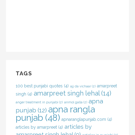
TAGS
100 best punjabi quotes
(4)
amarpreet
ajj da vichaar
(2)
amarpreet singh lehal
(14)
singh
(4)
apna
anger treatment in punjabi
(2)
anmol galla
(2)
apna rangla
punjab
(12)
punjab
(48)
apnaranglapunjab.com
(4)
articles by
articles by amarpreet
(4)
amarpreet singh lehal
(9)