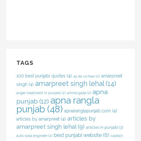
TAGS
100 best punjabi quotes
(4)
amarpreet
ajj da vichaar
(2)
amarpreet singh lehal
(14)
singh
(4)
apna
anger treatment in punjabi
(2)
anmol galla
(2)
apna rangla
punjab
(12)
punjab
(48)
apnaranglapunjab.com
(4)
articles by
articles by amarpreet
(4)
amarpreet singh lehal
(9)
articles in punjabi
(3)
best punjabi website
(6)
auto wala engineer
(2)
captain