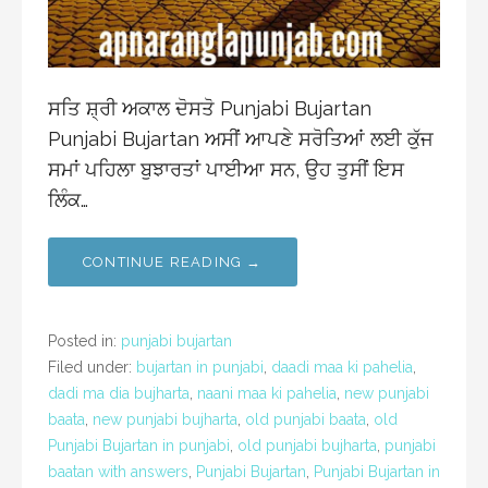
ਸਤਿ ਸ਼੍ਰੀ ਅਕਾਲ ਦੋਸਤੋ Punjabi Bujartan
Punjabi Bujartan ਅਸੀਂ ਆਪਣੇ ਸਰੋਤਿਆਂ ਲਈ ਕੁੱਜ
ਸਮਾਂ ਪਹਿਲਾ ਬੁਝਾਰਤਾਂ ਪਾਈਆ ਸਨ, ਉਹ ਤੁਸੀਂ ਇਸ
ਲਿੰਕ…
CONTINUE READING →
Posted in:
punjabi bujartan
Filed under:
bujartan in punjabi
,
daadi maa ki pahelia
,
dadi ma dia bujharta
,
naani maa ki pahelia
,
new punjabi
baata
,
new punjabi bujharta
,
old punjabi baata
,
old
Punjabi Bujartan in punjabi
,
old punjabi bujharta
,
punjabi
baatan with answers
,
Punjabi Bujartan
,
Punjabi Bujartan in