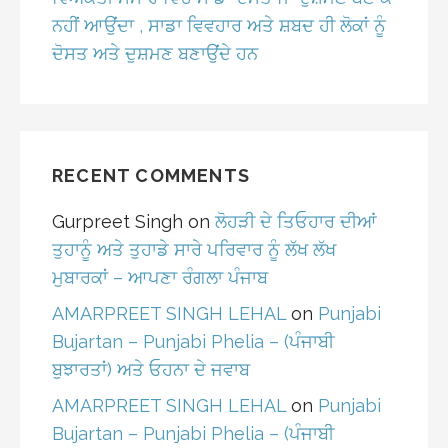
ਨਹੀਂ ਆਉਂਦਾ , ਸਾਡਾ ਵਿਵਹਾਰ ਅਤੇ ਸ਼ਬਦ ਹੀ ਲੋਕਾਂ ਨੂੰ
ਦੋਸਤ ਅਤੇ ਦੁਸ਼ਮਣ ਬਣਾਉਂਦੇ ਹਨ
RECENT COMMENTS
Gurpreet Singh
on
ਲੋਹੜੀ ਦੇ ਤਿਓਹਾਰ ਦੀਆਂ
ਤੁਹਾਨੂੰ ਅਤੇ ਤੁਹਾਡੇ ਸਾਰੇ ਪਰਿਵਾਰ ਨੂੰ ਲੱਖ ਲੱਖ
ਮੁਬਾਰਕਾਂ – ਆਪਣਾ ਰੰਗਲਾ ਪੰਜਾਬ
AMARPREET SINGH LEHAL
on
Punjabi
Bujartan – Punjabi Phelia – (ਪੰਜਾਬੀ
ਬੁਝਾਰਤਾਂ) ਅਤੇ ਓਹਨਾ ਦੇ ਜਵਾਬ
AMARPREET SINGH LEHAL
on
Punjabi
Bujartan – Punjabi Phelia – (ਪੰਜਾਬੀ