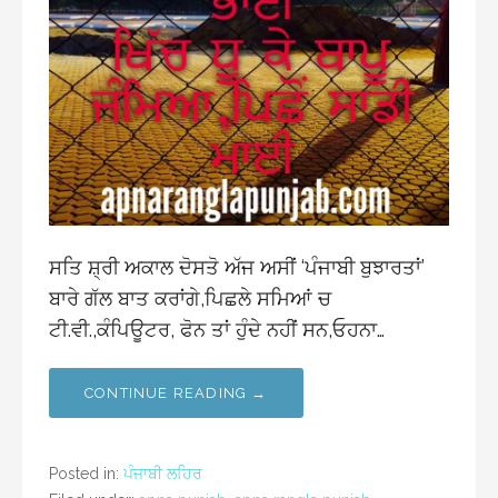
ਸਤਿ ਸ਼੍ਰੀ ਅਕਾਲ ਦੋਸਤੋ ਅੱਜ ਅਸੀਂ ‘ਪੰਜਾਬੀ ਬੁਝਾਰਤਾਂ’
ਬਾਰੇ ਗੱਲ ਬਾਤ ਕਰਾਂਗੇ,ਪਿਛਲੇ ਸਮਿਆਂ ਚ
ਟੀ.ਵੀ.,ਕੰਪਿਊਟਰ, ਫੋਨ ਤਾਂ ਹੁੰਦੇ ਨਹੀਂ ਸਨ,ਓਹਨਾ…
CONTINUE READING →
Posted in:
ਪੰਜਾਬੀ ਲਹਿਰ