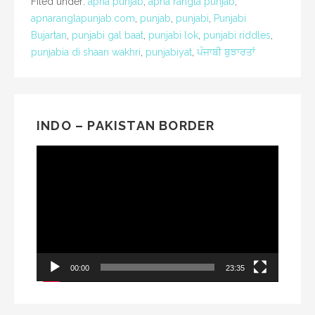
Filed under:
apna punjab
,
apna rangla punjab
,
apnaranglapunjab.com
,
punjab
,
punjabi
,
Punjabi
Bujartan
,
punjabi gal baat
,
punjabi lok
,
punjabi riddles
,
punjabia di shaan wakhri
,
punjabiyat
,
ਪੰਜਾਬੀ ਬੁਝਾਰਤਾਂ
INDO – PAKISTAN BORDER
Video
Player
00:00
23:35