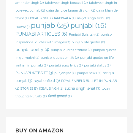
amrinder singh
(2)
fatehveer singh borewell
(2)
fatehveer singh in
borewell punjab
(2)
gajra da juice bnaun di vidhi
(2)
gajra khan de
fayde
(2)
IQBAL SINGH GHARDIWALA
(2)
navjot singh sidhu
(2)
punjab
(25)
punjabi
(16)
news
(3)
PUNJABI ARTICLES
(6)
Punjabi Bujartan
(2)
punjabi
inspirational quotes with images
(2)
punjabi life quotes
(2)
punjabi poetry
(4)
punjabi quotes attitude
(2)
punjabi quotes
in gurmukhi
(2)
punjabi quotes on life
(2)
punjabi quotes on life
written in punjabi
(2)
punjabi song lyrics
(2)
punjabi status
(2)
PUNJABI WEBSITE
(3)
rangla
punjabiyat
(2)
punjab news
(2)
punjab
(3)
royal enfield
(3)
ROYAL ENFIELD BULLET IN PUNJAB
sucha singh lehal
(3)
(2)
STORIES BY IQBAL SINGH
(2)
today
thoughts Punjabi
(2)
ਪੰਜਾਬੀ ਬੁਝਾਰਤਾਂ
(2)
BUY ON AMAZON