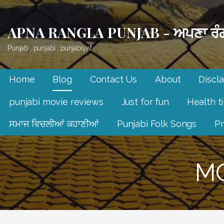
Skip
to
APNA RANGLA PUNJAB - ਅਪਣਾ ਰੰਗ
content
Punjab , punjabi , punjabiyat.
Home
Blog
Contact Us
About
Discl
punjabi movie reviews
Just for fun
Health t
ਸਮਾਜ ਵਿਚਲੀਆਂ ਕਹਾਣੀਆਂ
Punjabi Folk Songs
Pr
MO