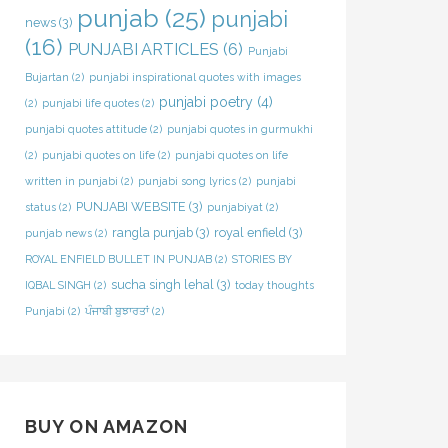
punjab
(25)
punjabi
news
(3)
(16)
PUNJABI ARTICLES
(6)
Punjabi
Bujartan
(2)
punjabi inspirational quotes with images
punjabi poetry
(4)
(2)
punjabi life quotes
(2)
punjabi quotes attitude
(2)
punjabi quotes in gurmukhi
(2)
punjabi quotes on life
(2)
punjabi quotes on life
written in punjabi
(2)
punjabi song lyrics
(2)
punjabi
PUNJABI WEBSITE
(3)
status
(2)
punjabiyat
(2)
rangla punjab
(3)
royal enfield
(3)
punjab news
(2)
ROYAL ENFIELD BULLET IN PUNJAB
(2)
STORIES BY
sucha singh lehal
(3)
IQBAL SINGH
(2)
today thoughts
Punjabi
(2)
ਪੰਜਾਬੀ ਬੁਝਾਰਤਾਂ
(2)
BUY ON AMAZON