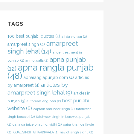
TAGS
100 best punjabi quotes
(4)
ajj da vichaar
(2)
amarpreet
amarpreet singh
(4)
singh lehal
(14)
anger treatment in
apna punjab
punjabi
(2)
anmol galla
(2)
apna rangla punjab
(12)
(48)
apnaranglapunjab.com
(4)
articles
articles by
by amarpreet
(4)
amarpreet singh lehal
(9)
articles in
best punjabi
punjabi
(3)
auto wala engineer
(2)
website
(6)
captain amrinder singh
(2)
fatehveer
singh borewell
(2)
fatehveer singh in borewell punjab
(2)
gajra da juice bnaun di vidhi
(2)
gajra khan de fayde
(2)
IQBAL SINGH GHARDIWALA
(2)
navjot singh sidhu
(2)