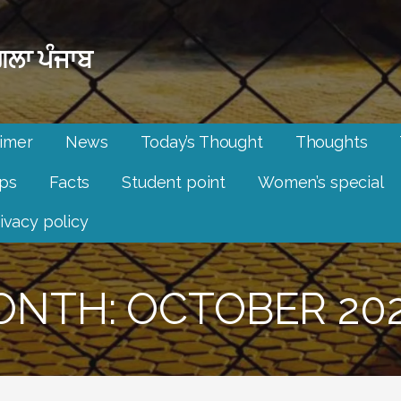
ਲਾ ਪੰਜਾਬ
aimer
News
Today’s Thought
Thoughts
ips
Facts
Student point
Women’s special
ivacy policy
NTH: OCTOBER 20