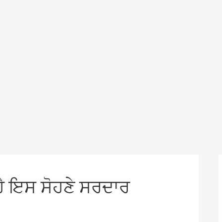
ਹੈ ਇਸ ਸੋਹਣੇ ਸਰਦਾਰ