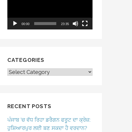
00:00
23:35
CATEGORIES
CATEGORIES
RECENT POSTS
ਪੰਜਾਬ ‘ਚ ਵੱਧ ਰਿਹਾ ਡਰੈਗਨ ਫਰੂਟ ਦਾ ਕ੍ਰੇਜ਼:
ਹੁਸ਼ਿਆਰਪੁਰ ਲਈ ਬਣ ਸਕਦਾ ਹੈ ਵਰਦਾਨ?