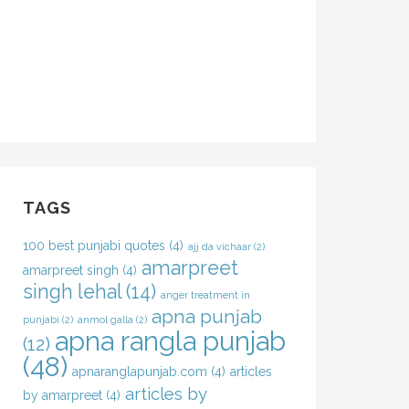
TAGS
100 best punjabi quotes
(4)
ajj da vichaar
(2)
amarpreet
amarpreet singh
(4)
singh lehal
(14)
anger treatment in
apna punjab
punjabi
(2)
anmol galla
(2)
apna rangla punjab
(12)
(48)
apnaranglapunjab.com
(4)
articles
articles by
by amarpreet
(4)