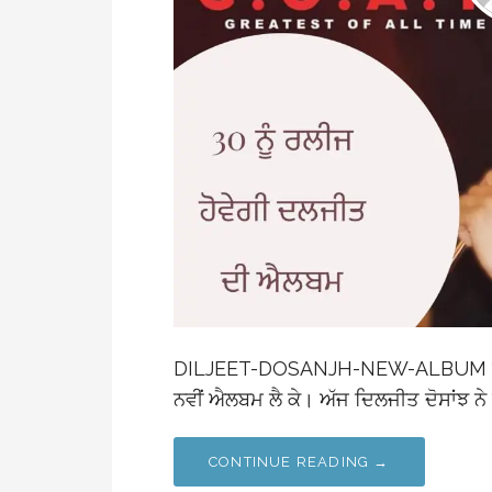
DILJEET-DOSANJH-NEW-ALBUM ਦਿਲਜੀ
ਨਵੀਂ ਐਲਬਮ ਲੈ ਕੇ। ਅੱਜ ਦਿਲਜੀਤ ਦੋਸਾਂਝ ਨ
CONTINUE READING →