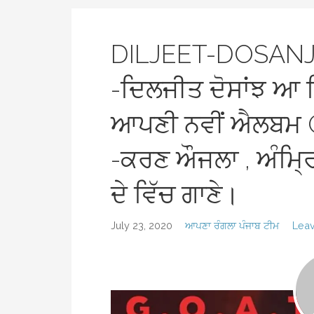
DILJEET-DOSA
-ਦਿਲਜੀਤ ਦੋਸਾਂਝ ਆ ਰਿ
ਆਪਣੀ ਨਵੀਂ ਐਲਬਮ GO
-ਕਰਣ ਔਜਲਾ , ਅੰਮ੍ਰਿ
ਦੇ ਵਿੱਚ ਗਾਣੇ।
July 23, 2020
ਆਪਣਾ ਰੰਗਲਾ ਪੰਜਾਬ ਟੀਮ
Lea