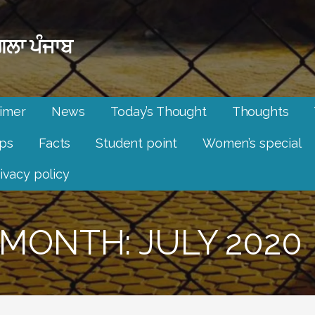
ਲਾ ਪੰਜਾਬ
aimer
News
Today’s Thought
Thoughts
ips
Facts
Student point
Women’s special
ivacy policy
MONTH: JULY 2020