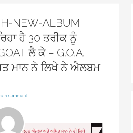
NJH-NEW-ALBUM
ਹਾ ਹੈ 30 ਤਰੀਕ ਨੂੰ
AT ਲੈ ਕੇ – G.O.A.T
ਤ ਮਾਨ ਨੇ ਲਿਖੇ ਨੇ ਐਲਬਮ
ve a comment