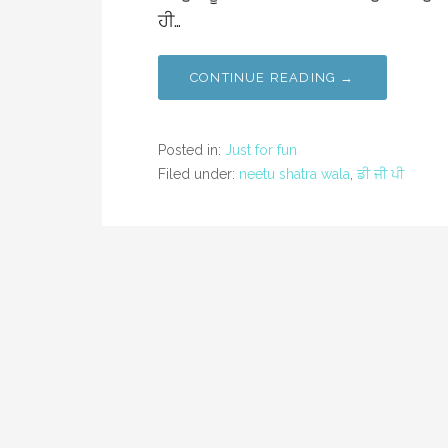
ਹੀ…
CONTINUE READING →
Posted in:
Just for fun
Filed under:
neetu shatra wala
,
ਡੀ ਜੀ ਪੀ