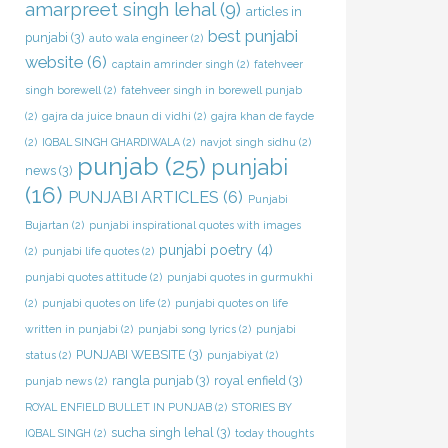
amarpreet singh lehal
(9)
articles in
best punjabi
punjabi
(3)
auto wala engineer
(2)
website
(6)
captain amrinder singh
(2)
fatehveer
singh borewell
(2)
fatehveer singh in borewell punjab
(2)
gajra da juice bnaun di vidhi
(2)
gajra khan de fayde
(2)
IQBAL SINGH GHARDIWALA
(2)
navjot singh sidhu
(2)
punjab
(25)
punjabi
news
(3)
(16)
PUNJABI ARTICLES
(6)
Punjabi
Bujartan
(2)
punjabi inspirational quotes with images
punjabi poetry
(4)
(2)
punjabi life quotes
(2)
punjabi quotes attitude
(2)
punjabi quotes in gurmukhi
(2)
punjabi quotes on life
(2)
punjabi quotes on life
written in punjabi
(2)
punjabi song lyrics
(2)
punjabi
PUNJABI WEBSITE
(3)
status
(2)
punjabiyat
(2)
rangla punjab
(3)
royal enfield
(3)
punjab news
(2)
ROYAL ENFIELD BULLET IN PUNJAB
(2)
STORIES BY
sucha singh lehal
(3)
IQBAL SINGH
(2)
today thoughts