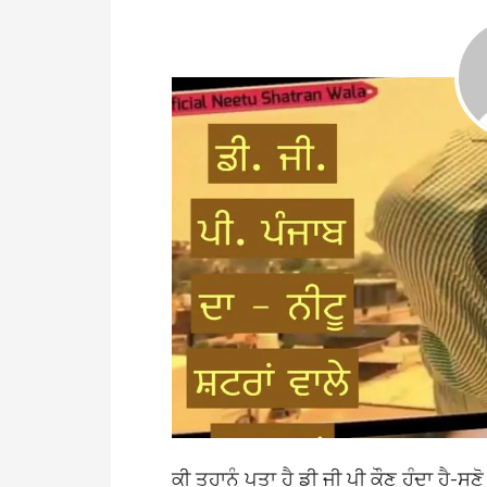
ਕੀ ਤੁਹਾਨੂੰ ਪਤਾ ਹੈ ਡੀ ਜੀ ਪੀ ਕੌਣ ਹੁੰਦਾ ਹੈ-ਸ