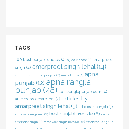
TAGS
100 best punjabi quotes
(4)
amarpreet
ajj da vichaar
(2)
amarpreet singh lehal
(14)
singh
(4)
apna
anger treatment in punjabi
(2)
anmol galla
(2)
apna rangla
punjab
(12)
punjab
(48)
apnaranglapunjab.com
(4)
articles by
articles by amarpreet
(4)
amarpreet singh lehal
(9)
articles in punjabi
(3)
best punjabi website
(6)
auto wala engineer
(2)
captain
amrinder singh
(2)
fatehveer singh borewell
(2)
fatehveer singh in