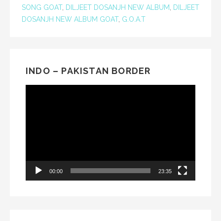
SONG GOAT
,
DILJEET DOSANJH NEW ALBUM
,
DILJEET
DOSANJH NEW ALBUM GOAT
,
G.O.A.T
INDO – PAKISTAN BORDER
Video
Player
00:00
23:35