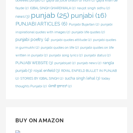
borewell punjab
(2)
gajra da juice bnaun di vidhi
(2)
gajra khan de
fayde
(2)
IQBAL SINGH GHARDIWALA
(2)
navjot singh sidhu
(2)
punjab
(25)
punjabi
(16)
news
(3)
PUNJABI ARTICLES
(6)
Punjabi Bujartan
(2)
punjabi
inspirational quotes with images
(2)
punjabi life quotes
(2)
punjabi poetry
(4)
punjabi quotes attitude
(2)
punjabi quotes
in gurmukhi
(2)
punjabi quotes on life
(2)
punjabi quotes on life
written in punjabi
(2)
punjabi song lyrics
(2)
punjabi status
(2)
PUNJABI WEBSITE
(3)
rangla
punjabiyat
(2)
punjab news
(2)
punjab
(3)
royal enfield
(3)
ROYAL ENFIELD BULLET IN PUNJAB
sucha singh lehal
(3)
(2)
STORIES BY IQBAL SINGH
(2)
today
thoughts Punjabi
(2)
ਪੰਜਾਬੀ ਬੁਝਾਰਤਾਂ
(2)
BUY ON AMAZON