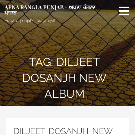
Skip
APNA RANGLA PUNJAB - ਅਪਣਾ ਰੰਗਲਾ
to
ਪੰਜਾਬ
content
Punjab , punjabi , punjabiyat.
TAG: DILJEET
DOSANJH NEW
ALBUM
DILJEET-DOSANJH-NEW-