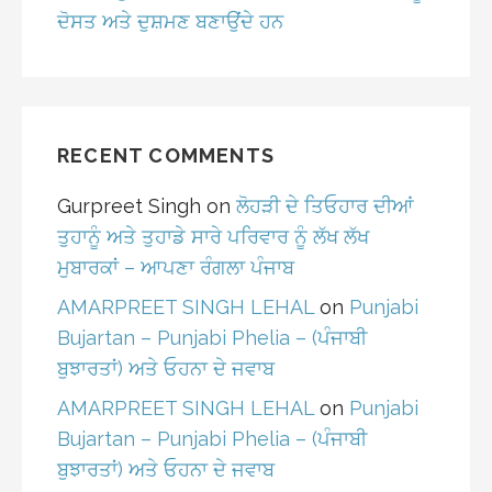
ਦੋਸਤ ਅਤੇ ਦੁਸ਼ਮਣ ਬਣਾਉਂਦੇ ਹਨ
RECENT COMMENTS
Gurpreet Singh
on
ਲੋਹੜੀ ਦੇ ਤਿਓਹਾਰ ਦੀਆਂ
ਤੁਹਾਨੂੰ ਅਤੇ ਤੁਹਾਡੇ ਸਾਰੇ ਪਰਿਵਾਰ ਨੂੰ ਲੱਖ ਲੱਖ
ਮੁਬਾਰਕਾਂ – ਆਪਣਾ ਰੰਗਲਾ ਪੰਜਾਬ
AMARPREET SINGH LEHAL
on
Punjabi
Bujartan – Punjabi Phelia – (ਪੰਜਾਬੀ
ਬੁਝਾਰਤਾਂ) ਅਤੇ ਓਹਨਾ ਦੇ ਜਵਾਬ
AMARPREET SINGH LEHAL
on
Punjabi
Bujartan – Punjabi Phelia – (ਪੰਜਾਬੀ
ਬੁਝਾਰਤਾਂ) ਅਤੇ ਓਹਨਾ ਦੇ ਜਵਾਬ