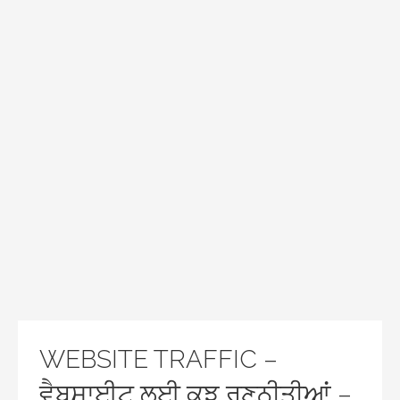
WEBSITE TRAFFIC –
ਵੈਬਸਾਈਟ ਲਈ ਕੁਝ ਰਣਨੀਤੀਆਂ –