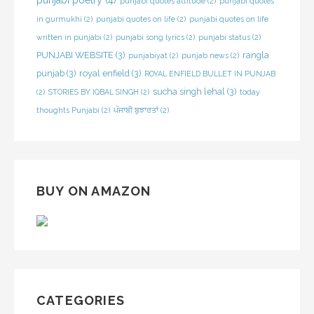
punjabi poetry
(4)
punjabi quotes attitude
(2)
punjabi quotes
in gurmukhi
(2)
punjabi quotes on life
(2)
punjabi quotes on life
written in punjabi
(2)
punjabi song lyrics
(2)
punjabi status
(2)
PUNJABI WEBSITE
(3)
rangla
punjabiyat
(2)
punjab news
(2)
punjab
(3)
royal enfield
(3)
ROYAL ENFIELD BULLET IN PUNJAB
sucha singh lehal
(3)
(2)
STORIES BY IQBAL SINGH
(2)
today
thoughts Punjabi
(2)
ਪੰਜਾਬੀ ਬੁਝਾਰਤਾਂ
(2)
BUY ON AMAZON
CATEGORIES