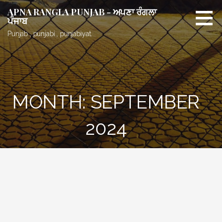
Skip
APNA RANGLA PUNJAB - ਅਪਣਾ ਰੰਗਲਾ
to
ਪੰਜਾਬ
content
Punjab , punjabi , punjabiyat.
MONTH: SEPTEMBER
2024