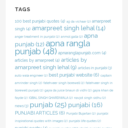
TAGS
100 best punjabi quotes
(4)
amarpreet
ajj da vichaar
(2)
amarpreet singh lehal
(14)
singh
(4)
apna
anger treatment in punjabi
(2)
anmol galla
(2)
apna rangla
punjab
(12)
punjab
(48)
apnaranglapunjab.com
(4)
articles by
articles by amarpreet
(4)
amarpreet singh lehal
(9)
articles in punjabi
(3)
best punjabi website
(6)
auto wala engineer
(2)
captain
amrinder singh
(2)
fatehveer singh borewell
(2)
fatehveer singh in
borewell punjab
(2)
gajra da juice bnaun di vidhi
(2)
gajra khan de
fayde
(2)
IQBAL SINGH GHARDIWALA
(2)
navjot singh sidhu
(2)
punjab
(25)
punjabi
(16)
news
(3)
PUNJABI ARTICLES
(6)
Punjabi Bujartan
(2)
punjabi
inspirational quotes with images
(2)
punjabi life quotes
(2)