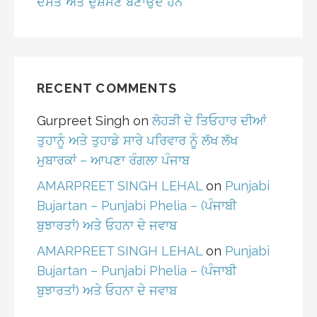
ਦੋਸਤ ਅਤੇ ਦੁਸ਼ਮਣ ਬਣਾਉਂਦੇ ਹਨ
RECENT COMMENTS
Gurpreet Singh
on
ਲੋਹੜੀ ਦੇ ਤਿਓਹਾਰ ਦੀਆਂ
ਤੁਹਾਨੂੰ ਅਤੇ ਤੁਹਾਡੇ ਸਾਰੇ ਪਰਿਵਾਰ ਨੂੰ ਲੱਖ ਲੱਖ
ਮੁਬਾਰਕਾਂ – ਆਪਣਾ ਰੰਗਲਾ ਪੰਜਾਬ
AMARPREET SINGH LEHAL
on
Punjabi
Bujartan – Punjabi Phelia – (ਪੰਜਾਬੀ
ਬੁਝਾਰਤਾਂ) ਅਤੇ ਓਹਨਾ ਦੇ ਜਵਾਬ
AMARPREET SINGH LEHAL
on
Punjabi
Bujartan – Punjabi Phelia – (ਪੰਜਾਬੀ
ਬੁਝਾਰਤਾਂ) ਅਤੇ ਓਹਨਾ ਦੇ ਜਵਾਬ