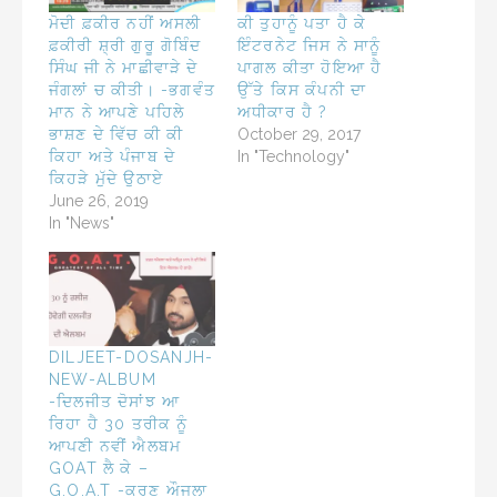
ਮੋਦੀ ਫ਼ਕੀਰ ਨਹੀਂ ਅਸਲੀ
ਕੀ ਤੁਹਾਨੂੰ ਪਤਾ ਹੈ ਕੇ
ਫ਼ਕੀਰੀ ਸ਼੍ਰੀ ਗੁਰੂ ਗੋਬਿੰਦ
ਇੰਟਰਨੇਟ ਜਿਸ ਨੇ ਸਾਨੂੰ
ਸਿੰਘ ਜੀ ਨੇ ਮਾਛੀਵਾੜੇ ਦੇ
ਪਾਗਲ ਕੀਤਾ ਹੋਇਆ ਹੈ
ਜੰਗਲਾਂ ਚ ਕੀਤੀ। -ਭਗਵੰਤ
ਉੱਤੇ ਕਿਸ ਕੰਪਨੀ ਦਾ
ਮਾਨ ਨੇ ਆਪਣੇ ਪਹਿਲੇ
ਅਧੀਕਾਰ ਹੈ ?
ਭਾਸ਼ਣ ਦੇ ਵਿੱਚ ਕੀ ਕੀ
October 29, 2017
ਕਿਹਾ ਅਤੇ ਪੰਜਾਬ ਦੇ
In "Technology"
ਕਿਹੜੇ ਮੁੱਦੇ ਉਠਾਏ
June 26, 2019
In "News"
DILJEET-DOSANJH-
NEW-ALBUM
-ਦਿਲਜੀਤ ਦੋਸਾਂਝ ਆ
ਰਿਹਾ ਹੈ 30 ਤਰੀਕ ਨੂੰ
ਆਪਣੀ ਨਵੀਂ ਐਲਬਮ
GOAT ਲੈ ਕੇ –
G.O.A.T -ਕਰਣ ਔਜਲਾ