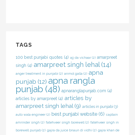
TAGS
100 best punjabi quotes
(4)
amarpreet
ajj da vichaar
(2)
amarpreet singh lehal
(14)
singh
(4)
apna
anger treatment in punjabi
(2)
anmol galla
(2)
apna rangla
punjab
(12)
punjab
(48)
apnaranglapunjab.com
(4)
articles by
articles by amarpreet
(4)
amarpreet singh lehal
(9)
articles in punjabi
(3)
best punjabi website
(6)
auto wala engineer
(2)
captain
amrinder singh
(2)
fatehveer singh borewell
(2)
fatehveer singh in
borewell punjab
(2)
gajra da juice bnaun di vidhi
(2)
gajra khan de