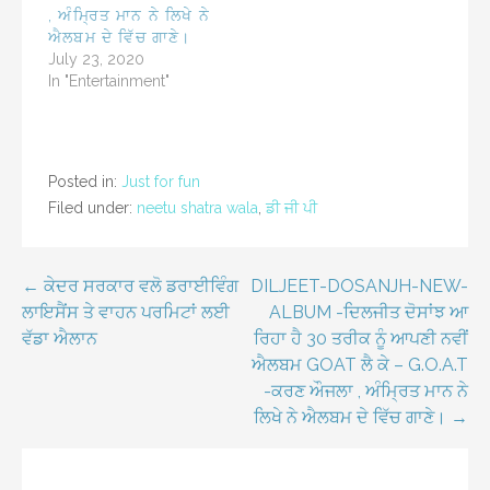
, ਅੰਮ੍ਰਿਤ ਮਾਨ ਨੇ ਲਿਖੇ ਨੇ
ਐਲਬਮ ਦੇ ਵਿੱਚ ਗਾਣੇ।
July 23, 2020
In "Entertainment"
Posted in:
Just for fun
Filed under:
neetu shatra wala
,
ਡੀ ਜੀ ਪੀ
Post
← ਕੇਦਰ ਸਰਕਾਰ ਵਲੋ ਡਰਾਈਵਿੰਗ
DILJEET-DOSANJH-NEW-
ਲਾਇਸੈਂਸ ਤੇ ਵਾਹਨ ਪਰਮਿਟਾਂ ਲਈ
ALBUM -ਦਿਲਜੀਤ ਦੋਸਾਂਝ ਆ
navigation
ਵੱਡਾ ਐਲਾਨ
ਰਿਹਾ ਹੈ 30 ਤਰੀਕ ਨੂੰ ਆਪਣੀ ਨਵੀਂ
ਐਲਬਮ GOAT ਲੈ ਕੇ – G.O.A.T
-ਕਰਣ ਔਜਲਾ , ਅੰਮ੍ਰਿਤ ਮਾਨ ਨੇ
ਲਿਖੇ ਨੇ ਐਲਬਮ ਦੇ ਵਿੱਚ ਗਾਣੇ। →