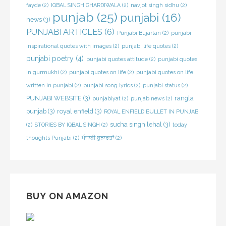
fayde
(2)
IQBAL SINGH GHARDIWALA
(2)
navjot singh sidhu
(2)
punjab
(25)
punjabi
(16)
news
(3)
PUNJABI ARTICLES
(6)
Punjabi Bujartan
(2)
punjabi
inspirational quotes with images
(2)
punjabi life quotes
(2)
punjabi poetry
(4)
punjabi quotes attitude
(2)
punjabi quotes
in gurmukhi
(2)
punjabi quotes on life
(2)
punjabi quotes on life
written in punjabi
(2)
punjabi song lyrics
(2)
punjabi status
(2)
PUNJABI WEBSITE
(3)
rangla
punjabiyat
(2)
punjab news
(2)
punjab
(3)
royal enfield
(3)
ROYAL ENFIELD BULLET IN PUNJAB
sucha singh lehal
(3)
(2)
STORIES BY IQBAL SINGH
(2)
today
thoughts Punjabi
(2)
ਪੰਜਾਬੀ ਬੁਝਾਰਤਾਂ
(2)
BUY ON AMAZON