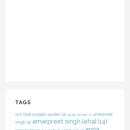
TAGS
100 best punjabi quotes
(4)
amarpreet
ajj da vichaar
(2)
amarpreet singh lehal
(14)
singh
(4)
apna
anger treatment in punjabi
(2)
anmol galla
(2)