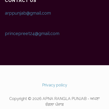
CONTACT US
arppunjab@gmail.com
princepreet24@gmail.com
Privacy policy
Copyright © 2026 APNA RANGLA PUNJAB - ਅਪਣਾ
ਰੰਗਲਾ ਪੰਜਾਬ