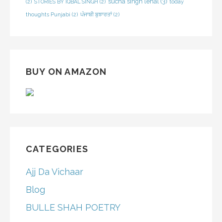
sucha singh lehal
(3)
(2)
STORIES BY IQBAL SINGH
(2)
today
thoughts Punjabi
(2)
ਪੰਜਾਬੀ ਬੁਝਾਰਤਾਂ
(2)
BUY ON AMAZON
CATEGORIES
Ajj Da Vichaar
Blog
BULLE SHAH POETRY