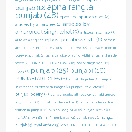
apna rangla
punjab
(12)
punjab
(48)
apnaranglapunjab.com
(4)
articles by
articles by amarpreet
(4)
amarpreet singh lehal
(9)
articles in punjabi
(3)
best punjabi website
(6)
auto wala engineer
(2)
captain
amrinder singh
(2)
fatehveer singh borewell
(2)
fatehveer singh in
borewell punjab
(2)
gajra da juice bnaun di vidhi
(2)
gajra khan de
fayde
(2)
IQBAL SINGH GHARDIWALA
(2)
navjot singh sidhu
(2)
punjab
(25)
punjabi
(16)
news
(3)
PUNJABI ARTICLES
(6)
Punjabi Bujartan
(2)
punjabi
inspirational quotes with images
(2)
punjabi life quotes
(2)
punjabi poetry
(4)
punjabi quotes attitude
(2)
punjabi quotes
in gurmukhi
(2)
punjabi quotes on life
(2)
punjabi quotes on life
written in punjabi
(2)
punjabi song lyrics
(2)
punjabi status
(2)
PUNJABI WEBSITE
(3)
rangla
punjabiyat
(2)
punjab news
(2)
punjab
(3)
royal enfield
(3)
ROYAL ENFIELD BULLET IN PUNJAB