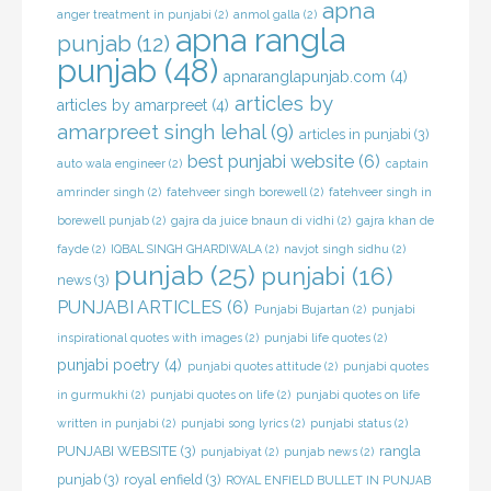
apna
anger treatment in punjabi
(2)
anmol galla
(2)
apna rangla
punjab
(12)
punjab
(48)
apnaranglapunjab.com
(4)
articles by
articles by amarpreet
(4)
amarpreet singh lehal
(9)
articles in punjabi
(3)
best punjabi website
(6)
auto wala engineer
(2)
captain
amrinder singh
(2)
fatehveer singh borewell
(2)
fatehveer singh in
borewell punjab
(2)
gajra da juice bnaun di vidhi
(2)
gajra khan de
fayde
(2)
IQBAL SINGH GHARDIWALA
(2)
navjot singh sidhu
(2)
punjab
(25)
punjabi
(16)
news
(3)
PUNJABI ARTICLES
(6)
Punjabi Bujartan
(2)
punjabi
inspirational quotes with images
(2)
punjabi life quotes
(2)
punjabi poetry
(4)
punjabi quotes attitude
(2)
punjabi quotes
in gurmukhi
(2)
punjabi quotes on life
(2)
punjabi quotes on life
written in punjabi
(2)
punjabi song lyrics
(2)
punjabi status
(2)
PUNJABI WEBSITE
(3)
rangla
punjabiyat
(2)
punjab news
(2)
punjab
(3)
royal enfield
(3)
ROYAL ENFIELD BULLET IN PUNJAB