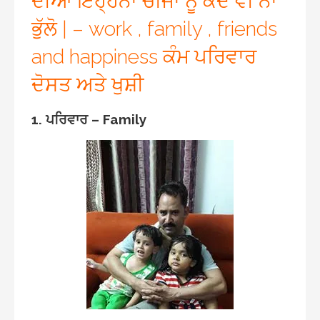
ਦੀਆ ਇਹ੍ਹਨਾਂ ਚੀਜਾਂ ਨੂੰ ਕਦੇ ਵੀ ਨਾ
ਭੁੱਲੋ | – work , family , friends
and happiness ਕੰਮ ਪਰਿਵਾਰ
ਦੋਸਤ ਅਤੇ ਖੁਸ਼ੀ
1. ਪਰਿਵਾਰ – Family