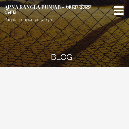
Skip
APNA RANGLA PUNJAB - ਅਪਣਾ ਰੰਗਲਾ
to
ਪੰਜਾਬ
content
Punjab , punjabi , punjabiyat.
BLOG