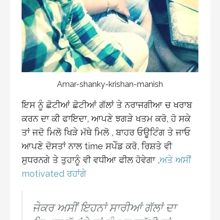
Amar-shanky-krishan-manish
ਇਸ ਨੂੰ ਛੋਟੀਆਂ ਛੋਟੀਆਂ ਗੱਲਾਂ ਤੇ ਨਰਾਜਗੀਆ ਚ ਖਰਾਬ
ਕਰਨ ਦਾ ਕੀ ਫਾਇਦਾ, ਆਪਣੇ ਝਗੜੇ ਖਤਮ ਕਰੋ, ਹੋ ਸਕੇ
ਤਾਂ ਜਦੋ ਮਿਲੋ ਖਿੜੇ ਮੱਥੇ ਮਿਲੋ , ਬਾਹਰ ਓਊਟਿੰਗ ਤੇ ਜਾਓ
ਆਪਣੇ ਦੋਸਤਾਂ ਨਾਲ time ਸਪੇੰਡ ਕਰੋ, ਰਿਸ਼ਤੇ ਵੀ
ਸੁਧਰਨਗੇ ਤੇ ਤੁਹਾਨੂੰ ਵੀ ਵਧੀਆ ਫੀਲ ਹੋਵੇਗਾ ,
ਅਤੇ ਅਸੀਂ
motivated ਰਹਾਂਗੇ
ਜੇਕਰ ਅਸੀਂ ਇਹਨਾਂ ਸਾਰੀਆਂ ਗੱਲਾਂ ਦਾ