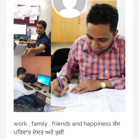
work , family , friends and happiness ਕੰਮ
ਪਰਿਵਾਰ ਦੋਸਤ ਅਤੇ ਖੁਸ਼ੀ