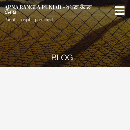
Skip
APNA RANGLA PUNJAB - ਅਪਣਾ ਰੰਗਲਾ
to
ਪੰਜਾਬ
content
Punjab , punjabi , punjabiyat.
BLOG