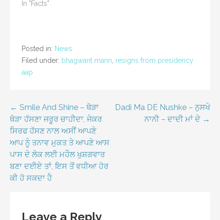
In "Facts"
Posted in:
News
Filed under:
bhagwant mann
,
resigns from presidency
aap
Post
← Smile And Shine – ਥੋੜਾ
Dadi Ma DE Nushke – ਨੁਸਖੇ
ਥੋੜਾ ਹੱਸਣਾ ਜਰੂਰ ਚਾਹੀਦਾ, ਜੇਕਰ
ਨਾਨੀ – ਦਾਦੀ ਮਾਂ ਦੇ →
navigation
ਸਿਰਫ ਹੱਸਣ ਨਾਲ ਅਸੀਂ ਆਪਣੇ
ਆਪ ਨੂੰ ਤਨਾਵ ਮੁਕਤ ਤੇ ਆਪਣੇ ਆਸ
ਪਾਸ ਦੇ ਲੋਕ ਲਈ ਮਹੌਲ ਖੁਸ਼ਗਵਾਰ
ਬਣਾ ਦਈਏ ਤਾਂ, ਇਸ ਤੋਂ ਵਧੀਆ ਹੋਰ
ਕੀ ਹੋ ਸਕਦਾ ਹੈ
Leave a Reply