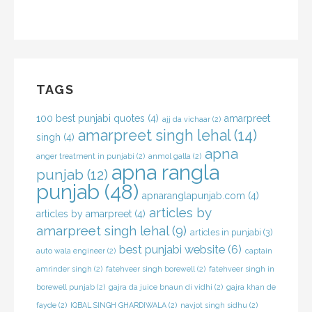
TAGS
100 best punjabi quotes
(4)
amarpreet
ajj da vichaar
(2)
amarpreet singh lehal
(14)
singh
(4)
apna
anger treatment in punjabi
(2)
anmol galla
(2)
apna rangla
punjab
(12)
punjab
(48)
apnaranglapunjab.com
(4)
articles by
articles by amarpreet
(4)
amarpreet singh lehal
(9)
articles in punjabi
(3)
best punjabi website
(6)
auto wala engineer
(2)
captain
amrinder singh
(2)
fatehveer singh borewell
(2)
fatehveer singh in
borewell punjab
(2)
gajra da juice bnaun di vidhi
(2)
gajra khan de
fayde
(2)
IQBAL SINGH GHARDIWALA
(2)
navjot singh sidhu
(2)