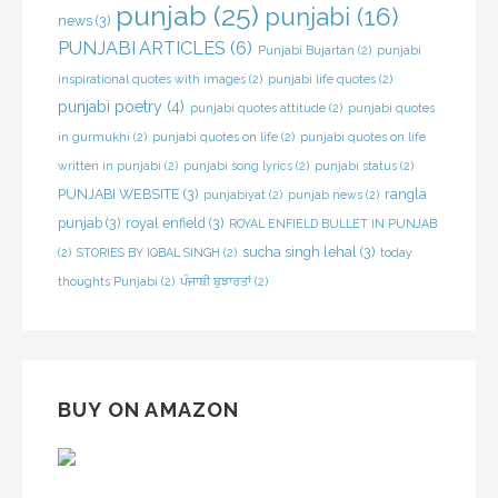
punjab
(25)
punjabi
(16)
news
(3)
PUNJABI ARTICLES
(6)
Punjabi Bujartan
(2)
punjabi
inspirational quotes with images
(2)
punjabi life quotes
(2)
punjabi poetry
(4)
punjabi quotes attitude
(2)
punjabi quotes
in gurmukhi
(2)
punjabi quotes on life
(2)
punjabi quotes on life
written in punjabi
(2)
punjabi song lyrics
(2)
punjabi status
(2)
PUNJABI WEBSITE
(3)
rangla
punjabiyat
(2)
punjab news
(2)
punjab
(3)
royal enfield
(3)
ROYAL ENFIELD BULLET IN PUNJAB
sucha singh lehal
(3)
(2)
STORIES BY IQBAL SINGH
(2)
today
thoughts Punjabi
(2)
ਪੰਜਾਬੀ ਬੁਝਾਰਤਾਂ
(2)
BUY ON AMAZON