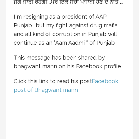
ਜੰਗ ਜਾਰੀ ਰਹੇਗੀ …ਪਰ ਇੱਕ ਸੱਚਾ ਪੰਜਾਬੀ ਹੋਣ ਦੇ ਨਾਤੇ ….
I m resigning as a president of AAP
Punjab …but my fight against drug mafia
and all kind of corruption in Punjab will
continue as an “Aam Aadmi “ of Punjab
This message has been shared by
bhagwant mann on his Facebook profile
Click this link to read his post
Facebook
post of Bhagwant mann