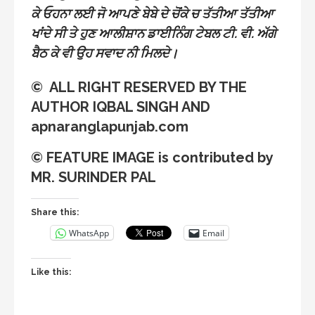
ਕੇ ਓਹਨਾ ਲਈ ਜੋ ਆਪਣੇ ਬੇਬੇ ਦੇ ਚੋਂਕੇ ਚ ਤੱਤੀਆ ਤੱਤੀਆ
ਖਾਂਦੇ ਸੀ ਤੇ ਹੁਣ ਆਲੀਸ਼ਾਨ ਡਾਈਨਿੰਗ ਟੇਬਲ ਟੀ. ਵੀ. ਅੱਗੇ
ਬੈਠ ਕੇ ਵੀ ਉਹ ਸਵਾਦ ਨੀ ਮਿਲਦੇ।
© ALL RIGHT RESERVED BY THE
AUTHOR IQBAL SINGH AND
apnaranglapunjab.com
© FEATURE IMAGE is contributed by
MR. SURINDER PAL
Share this:
WhatsApp
Email
Like this: