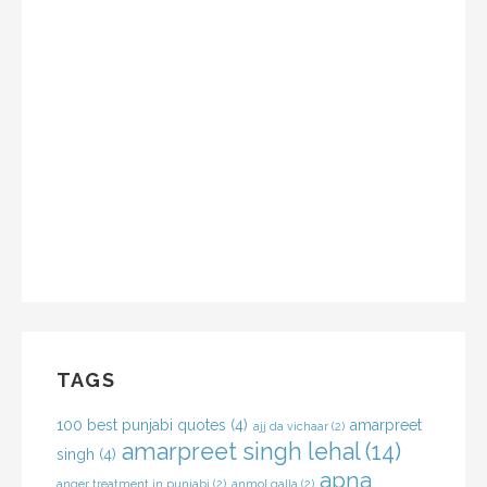
TAGS
100 best punjabi quotes
(4)
amarpreet
ajj da vichaar
(2)
amarpreet singh lehal
(14)
singh
(4)
apna
anger treatment in punjabi
(2)
anmol galla
(2)