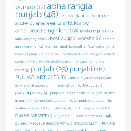
apna rangla
punjab
(12)
punjab
(48)
apnaranglapunjab.com
(4)
articles by
articles by amarpreet
(4)
amarpreet singh lehal
(9)
articles in punjabi
(3)
best punjabi website
(6)
auto wala engineer
(2)
captain
amrinder singh
(2)
fatehveer singh borewell
(2)
fatehveer singh in
borewell punjab
(2)
gajra da juice bnaun di vidhi
(2)
gajra khan de
fayde
(2)
IQBAL SINGH GHARDIWALA
(2)
navjot singh sidhu
(2)
punjab
(25)
punjabi
(16)
news
(3)
PUNJABI ARTICLES
(6)
Punjabi Bujartan
(2)
punjabi
inspirational quotes with images
(2)
punjabi life quotes
(2)
punjabi poetry
(4)
punjabi quotes attitude
(2)
punjabi quotes
in gurmukhi
(2)
punjabi quotes on life
(2)
punjabi quotes on life
written in punjabi
(2)
punjabi song lyrics
(2)
punjabi status
(2)
PUNJABI WEBSITE
(3)
rangla
punjabiyat
(2)
punjab news
(2)
punjab
(3)
royal enfield
(3)
ROYAL ENFIELD BULLET IN PUNJAB
sucha singh lehal
(3)