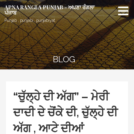
Skip
APNA RANGLA PUNJAB - ਅਪਣਾ ਰੰਗਲਾ
to
ਪੰਜਾਬ
content
Punjab , punjabi , punjabiyat.
BLOG
“ਚੁੱਲ੍ਹੇ ਦੀ ਅੱਗ” – ਮੇਰੀ
ਦਾਦੀ ਦੇ ਚੋਂਕੇ ਦੀ, ਚੁੱਲ੍ਹੇ ਦੀ
ਅੱਗ , ਆਟੇ ਦੀਆਂ