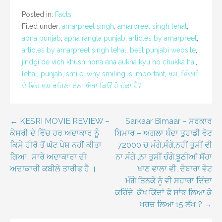
Posted in:
Facts
Filed under:
amarpreet singh
,
amarpreet singh lehal
,
apna punjab
,
apna rangla punjab
,
articles by amarpreet
,
articles by amarpreet singh lehal
,
best punjabi website
,
jindgi de vich khush hona ena aukha kyu ho chukka hai
,
lehal
,
punjab
,
smile
,
why smiling is important
,
ਖੁਸ਼
,
ਜਿੰਦਗੀ
ਦੇ ਵਿੱਚ ਖੁਸ਼ ਰਹਿਣਾ ਏਨਾ ਔਖਾ ਕਿਉਂ ਹੋ ਚੁੱਕਾ ਹੈ?
Post
← KESRI MOVIE REVIEW –
Sarkaar Bimaar – ਸਰਕਾਰ
ਕੇਸਰੀ ਦੇ ਵਿੱਚ ਹਰ ਅਦਾਕਾਰ ਨੂੰ
ਬਿਮਾਰ – ਅਗਲਾ ਬੰਦਾ ਤੁਹਾਡੀ ਵੋਟ
navigation
ਕਿਸੇ ਹੀਰੋ ਤੋਂ ਘੱਟ ਪੇਸ਼ ਨਹੀਂ ਕੀਤਾ
72000 ਚ ਮੰਗੇ,ਸੰਗੇ,ਨਹੀਂ ਤੁਸੀਂ ਵੀ
ਗਿਆ , ਸਾਰੇ ਅਦਾਕਾਰਾ ਦੀ
ਨਾ ਸੰਗੇ ,ਨਾ ਤੁਸੀਂ ਚੰਗੇ,ਝੂਠੀਆਂ ਸੋਂਹਾ
ਅਦਾਕਾਰੀ ਕਬੀਲੇ ਤਾਰੀਫ ਹੈ ।
ਖਾਣ ਵਾਲਾ ਵੀ, ਦੋਬਾਰਾ ਵੋਟ
ਮੰਗੇ,ਤਿਨਕੇ ਨੂੰ ਵੀ ਸਹਾਰਾ ਦਿੰਦਾ
ਕਹਿੰਦੇ ,ਕੱਖ,ਕਿੱਦਾਂ ਫੇ ਸਾਂਭ ਲਿਆ ਕੇ
ਖਰਚ ਲਿਆ 15 ਲੱਖ ? →