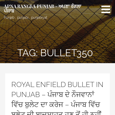
Skip
APNA RANGLA PUNJAB - ਅਪਣਾ ਰੰਗਲਾ
to
ਪੰਜਾਬ
content
Punjab , punjabi , punjabiyat.
TAG: BULLET350
ROYAL ENFIELD BULLET IN
PUNJAB – ਪੰਜਾਬ ਦੇ ਨੌਜਵਾਨਾਂ
ਵਿੱਚ ਬੁਲੇਟ ਦਾ ਕਰੇਜ – ਪੰਜਾਬ ਵਿੱਚ
ਬੁਲੇਟ ਦੀ ਬਾਦਸ਼ਾਹਤ ਹੁਣ ਤੋਂ ਹੀ ਨਹੀਂ