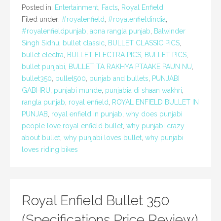
Posted in:
Entertainment
,
Facts
,
Royal Enfield
Filed under:
#royalenfield
,
#royalenfieldindia
,
#royalenfieldpunjab
,
apna rangla punjab
,
Balwinder
Singh Sidhu
,
bullet classic
,
BULLET CLASSIC PICS
,
bullet electra
,
BULLET ELECTRA PICS
,
BULLET PICS
,
bullet punjabi
,
BULLET TA RAKHYA PTAAKE PAUN NU
,
bullet350
,
bullet500
,
punjab and bullets
,
PUNJABI
GABHRU
,
punjabi munde
,
punjabia di shaan wakhri
,
rangla punjab
,
royal enfield
,
ROYAL ENFIELD BULLET IN
PUNJAB
,
royal enfield in punjab
,
why does punjabi
people love royal enfield bullet
,
why punjabi crazy
about bullet
,
why punjabi loves bullet
,
why punjabi
loves riding bikes
Royal Enfield Bullet 350
(Specifications,Price,Review)