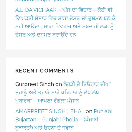
AJJ DA VICHAAR – ਅੱਜ ਦਾ ਵਿਚਾਰ – ਕੋਈ ਵੀ
ਵਿਅਕਤੀ ਸੰਸਾਰ ਵਿਚ ਸਾਡਾ ਦੋਸਤ ਜਾਂ ਦੁਸ਼ਮਣ ਬਣ ਕੇ
ਨਹੀਂ ਆਉਂਦਾ , ਸਾਡਾ ਵਿਵਹਾਰ ਅਤੇ ਸ਼ਬਦ ਹੀ ਲੋਕਾਂ ਨੂੰ
ਦੋਸਤ ਅਤੇ ਦੁਸ਼ਮਣ ਬਣਾਉਂਦੇ ਹਨ
RECENT COMMENTS
Gurpreet Singh
on
ਲੋਹੜੀ ਦੇ ਤਿਓਹਾਰ ਦੀਆਂ
ਤੁਹਾਨੂੰ ਅਤੇ ਤੁਹਾਡੇ ਸਾਰੇ ਪਰਿਵਾਰ ਨੂੰ ਲੱਖ ਲੱਖ
ਮੁਬਾਰਕਾਂ – ਆਪਣਾ ਰੰਗਲਾ ਪੰਜਾਬ
AMARPREET SINGH LEHAL
on
Punjabi
Bujartan – Punjabi Phelia – (ਪੰਜਾਬੀ
ਬੁਝਾਰਤਾਂ) ਅਤੇ ਓਹਨਾ ਦੇ ਜਵਾਬ