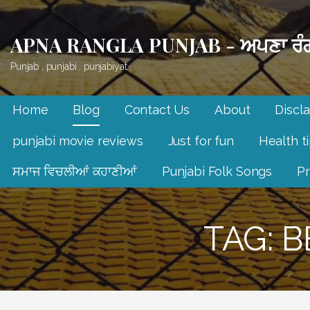
Skip
to
APNA RANGLA PUNJAB - ਅਪਣਾ ਰੰਗ
content
Punjab , punjabi , punjabiyat.
Home
Blog
Contact Us
About
Discl
punjabi movie reviews
Just for fun
Health t
ਸਮਾਜ ਵਿਚਲੀਆਂ ਕਹਾਣੀਆਂ
Punjabi Folk Songs
Pr
TAG: 