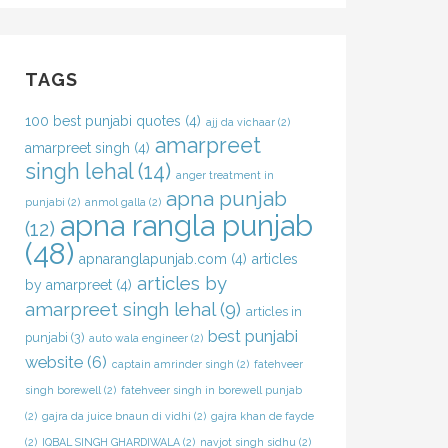
TAGS
100 best punjabi quotes
(4)
ajj da vichaar
(2)
amarpreet
amarpreet singh
(4)
singh lehal
(14)
anger treatment in
apna punjab
punjabi
(2)
anmol galla
(2)
apna rangla punjab
(12)
(48)
apnaranglapunjab.com
(4)
articles
articles by
by amarpreet
(4)
amarpreet singh lehal
(9)
articles in
best punjabi
punjabi
(3)
auto wala engineer
(2)
website
(6)
captain amrinder singh
(2)
fatehveer
singh borewell
(2)
fatehveer singh in borewell punjab
(2)
gajra da juice bnaun di vidhi
(2)
gajra khan de fayde
(2)
IQBAL SINGH GHARDIWALA
(2)
navjot singh sidhu
(2)