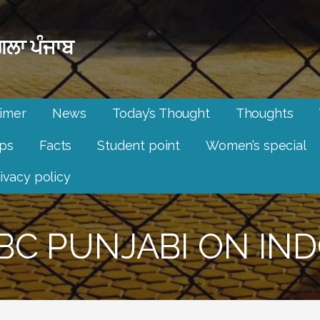
ਲਾ ਪੰਜਾਬ
aimer
News
Today’s Thought
Thoughts
ips
Facts
Student point
Women’s special
ivacy policy
BBC PUNJABI ON IN