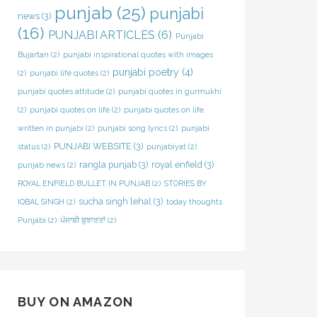
punjab
(25)
punjabi
news
(3)
(16)
PUNJABI ARTICLES
(6)
Punjabi
Bujartan
(2)
punjabi inspirational quotes with images
punjabi poetry
(4)
(2)
punjabi life quotes
(2)
punjabi quotes attitude
(2)
punjabi quotes in gurmukhi
(2)
punjabi quotes on life
(2)
punjabi quotes on life
written in punjabi
(2)
punjabi song lyrics
(2)
punjabi
PUNJABI WEBSITE
(3)
status
(2)
punjabiyat
(2)
rangla punjab
(3)
royal enfield
(3)
punjab news
(2)
ROYAL ENFIELD BULLET IN PUNJAB
(2)
STORIES BY
sucha singh lehal
(3)
IQBAL SINGH
(2)
today thoughts
Punjabi
(2)
ਪੰਜਾਬੀ ਬੁਝਾਰਤਾਂ
(2)
BUY ON AMAZON