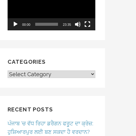
00:00
23:35
CATEGORIES
CATEGORIES
RECENT POSTS
ਪੰਜਾਬ ‘ਚ ਵੱਧ ਰਿਹਾ ਡਰੈਗਨ ਫਰੂਟ ਦਾ ਕ੍ਰੇਜ਼:
ਹੁਸ਼ਿਆਰਪੁਰ ਲਈ ਬਣ ਸਕਦਾ ਹੈ ਵਰਦਾਨ?