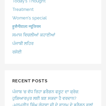
Today's Thought
Treatment
Women's special
हुसैनीवाला म्यूजियम
ਸਮਾਜ ਵਿਚਲੀਆਂ ਕਹਾਣੀਆਂ
ਪੰਜਾਬੀ ਲਹਿਰ
ਰਸੋਈ
RECENT POSTS
ਪੰਜਾਬ ‘ਚ ਵੱਧ ਰਿਹਾ ਡਰੈਗਨ ਫਰੂਟ ਦਾ ਕ੍ਰੇਜ਼:
ਹੁਸ਼ਿਆਰਪੁਰ ਲਈ ਬਣ ਸਕਦਾ ਹੈ ਵਰਦਾਨ?
-ਮਨਪ੍ਰੀਤ ਸਿੰਘ ਰੰਧਾਵਾ ਜੀ ਦੇ ਫਾਰਮ ਦੇ ਡਰੈਗਨ ਫਲਾਂ