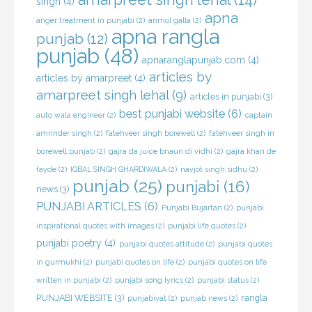
singh
(4)
apna
anger treatment in punjabi
(2)
anmol galla
(2)
apna rangla
punjab
(12)
punjab
(48)
apnaranglapunjab.com
(4)
articles by
articles by amarpreet
(4)
amarpreet singh lehal
(9)
articles in punjabi
(3)
best punjabi website
(6)
auto wala engineer
(2)
captain
amrinder singh
(2)
fatehveer singh borewell
(2)
fatehveer singh in
borewell punjab
(2)
gajra da juice bnaun di vidhi
(2)
gajra khan de
fayde
(2)
IQBAL SINGH GHARDIWALA
(2)
navjot singh sidhu
(2)
punjab
(25)
punjabi
(16)
news
(3)
PUNJABI ARTICLES
(6)
Punjabi Bujartan
(2)
punjabi
inspirational quotes with images
(2)
punjabi life quotes
(2)
punjabi poetry
(4)
punjabi quotes attitude
(2)
punjabi quotes
in gurmukhi
(2)
punjabi quotes on life
(2)
punjabi quotes on life
written in punjabi
(2)
punjabi song lyrics
(2)
punjabi status
(2)
PUNJABI WEBSITE
(3)
rangla
punjabiyat
(2)
punjab news
(2)