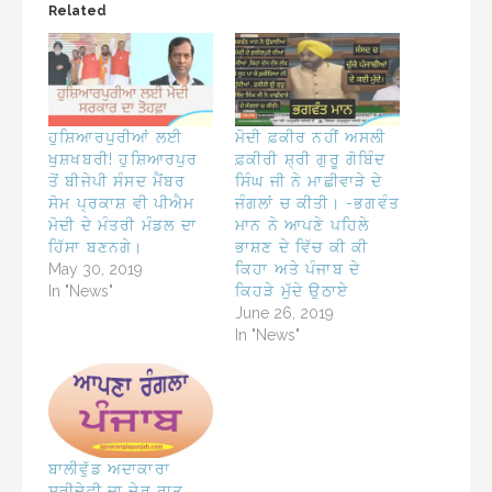
Related
ਹੁਸ਼ਿਆਰਪੁਰੀਆਂ ਲਈ
ਮੋਦੀ ਫ਼ਕੀਰ ਨਹੀਂ ਅਸਲੀ
ਖੁਸ਼ਖਬਰੀ! ਹੁਸ਼ਿਆਰਪੁਰ
ਫ਼ਕੀਰੀ ਸ਼੍ਰੀ ਗੁਰੂ ਗੋਬਿੰਦ
ਤੋਂ ਬੀਜੇਪੀ ਸੰਸਦ ਮੈਂਬਰ
ਸਿੰਘ ਜੀ ਨੇ ਮਾਛੀਵਾੜੇ ਦੇ
ਸੋਮ ਪ੍ਰਕਾਸ਼ ਵੀ ਪੀਐਮ
ਜੰਗਲਾਂ ਚ ਕੀਤੀ। -ਭਗਵੰਤ
ਮੋਦੀ ਦੇ ਮੰਤਰੀ ਮੰਡਲ ਦਾ
ਮਾਨ ਨੇ ਆਪਣੇ ਪਹਿਲੇ
ਹਿੱਸਾ ਬਣਨਗੇ।
ਭਾਸ਼ਣ ਦੇ ਵਿੱਚ ਕੀ ਕੀ
May 30, 2019
ਕਿਹਾ ਅਤੇ ਪੰਜਾਬ ਦੇ
In "News"
ਕਿਹੜੇ ਮੁੱਦੇ ਉਠਾਏ
June 26, 2019
In "News"
ਬਾਲੀਵੁੱਡ ਅਦਾਕਾਰਾ
ਸ਼੍ਰੀਦੇਵੀ ਦਾ ਦੇਰ ਰਾਤ