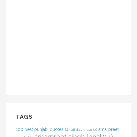
TAGS
100 best punjabi quotes
(4)
amarpreet
ajj da vichaar
(2)
amarpreet singh lehal
(14)