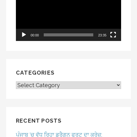
00:00
23:35
CATEGORIES
CATEGORIES
RECENT POSTS
ਪੰਜਾਬ ‘ਚ ਵੱਧ ਰਿਹਾ ਡਰੈਗਨ ਫਰੂਟ ਦਾ ਕ੍ਰੇਜ਼: