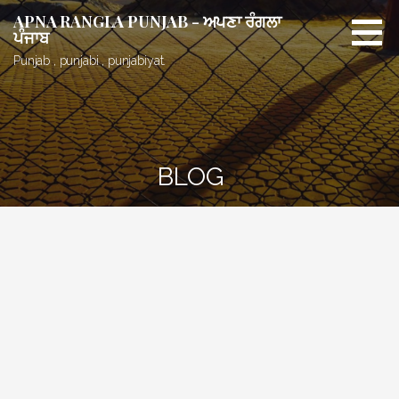
Skip
APNA RANGLA PUNJAB - ਅਪਣਾ ਰੰਗਲਾ
to
ਪੰਜਾਬ
content
Punjab , punjabi , punjabiyat.
BLOG