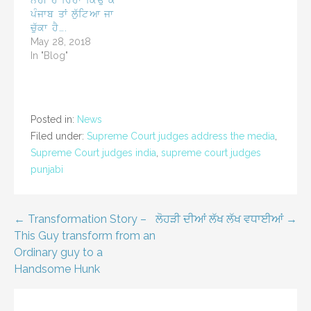
ਨਹੀਂ ਹੋ ਰਿਹਾ ਕਿਉਂ ਕੇ
ਪੰਜਾਬ ਤਾਂ ਲੁੱਟਿਆ ਜਾ
ਚੁੱਕਾ ਹੈ….
May 28, 2018
In "Blog"
Posted in:
News
Filed under:
Supreme Court judges address the media
,
Supreme Court judges india
,
supreme court judges
punjabi
Post
← Transformation Story –
ਲੋਹੜੀ ਦੀਆਂ ਲੱਖ ਲੱਖ ਵਧਾਈਆਂ →
This Guy transform from an
navigation
Ordinary guy to a
Handsome Hunk