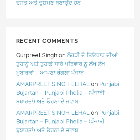
ਦੋਸਤ ਅਤੇ ਦੁਸ਼ਮਣ ਬਣਾਉਂਦੇ ਹਨ
RECENT COMMENTS
Gurpreet Singh
on
ਲੋਹੜੀ ਦੇ ਤਿਓਹਾਰ ਦੀਆਂ
ਤੁਹਾਨੂੰ ਅਤੇ ਤੁਹਾਡੇ ਸਾਰੇ ਪਰਿਵਾਰ ਨੂੰ ਲੱਖ ਲੱਖ
ਮੁਬਾਰਕਾਂ – ਆਪਣਾ ਰੰਗਲਾ ਪੰਜਾਬ
AMARPREET SINGH LEHAL
on
Punjabi
Bujartan – Punjabi Phelia – (ਪੰਜਾਬੀ
ਬੁਝਾਰਤਾਂ) ਅਤੇ ਓਹਨਾ ਦੇ ਜਵਾਬ
AMARPREET SINGH LEHAL
on
Punjabi
Bujartan – Punjabi Phelia – (ਪੰਜਾਬੀ
ਬੁਝਾਰਤਾਂ) ਅਤੇ ਓਹਨਾ ਦੇ ਜਵਾਬ