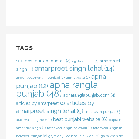
TAGS
100 best punjabi quotes
(4)
amarpreet
ajj da vichaar
(2)
amarpreet singh lehal
(14)
singh
(4)
apna
anger treatment in punjabi
(2)
anmol galla
(2)
apna rangla
punjab
(12)
punjab
(48)
apnaranglapunjab.com
(4)
articles by
articles by amarpreet
(4)
amarpreet singh lehal
(9)
articles in punjabi
(3)
best punjabi website
(6)
auto wala engineer
(2)
captain
amrinder singh
(2)
fatehveer singh borewell
(2)
fatehveer singh in
borewell punjab
(2)
gajra da juice bnaun di vidhi
(2)
gajra khan de