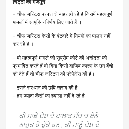
चिट्ठी का मजमून
– चीफ जस्टिस परंपरा से बाहर हो रहे हैं जिसमें महत्वपूर्ण
मामलों में सामूहिक निर्णय लिए जाते हैं ।
– चीफ जस्टिस केसों के बंटवारे में नियमों का पालन नहीं
कर रहे हैं ।
– वो महत्वपूर्ण मामले जो सुप्रीम कोर्ट की अखंडता को
प्रभावित करते हें वो बिना किसी वाजिब कारण के उन बेंचो
को देते हैं तो चीफ जस्टिस की प्रेफेरेंस की हैं।
– इसने संस्थान की छवि खराब की है
– हम ज्यादा केंसों का हवाला नहीं दे रहे है
ਕੀ ਸਾਡੇ ਦੇਸ਼ ਦੇ ਹਾਲਾਤ ਸੱਚ ਚ ਏਨੇ
ਨਾਜ਼ੁਕ ਹੋ ਚੁੱਕੇ ਹਨ , ਕੀ ਸਾਨੂੰ ਦੇਸ਼ ਦੇ