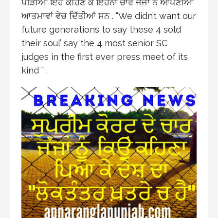
ਪੀੜੀਆਂ ਇਹ ਕਹਿਣ ਕੇ ਇਹਨਾਂ ਚਾਰ ਜੱਜਾਂ ਨੇ ਆਪਣੀਆਂ
ਆਤਮਾਵਾਂ ਵੇਚ ਦਿੱਤੀਆਂ ਸਨ . “We didn’t want our
future generations to say these 4 sold
their soul’ say the 4 most senior SC
judges in the first ever press meet of its
kind ” .