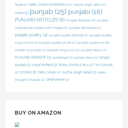
fayde
(2)
IQBAL SINGH GHARDIWALA
(2)
navjot singh sidhu
(2)
punjab
(25)
punjabi
(16)
news
(3)
PUNJABI ARTICLES
(6)
Punjabi Bujartan
(2)
punjabi
inspirational quotes with images
(2)
punjabi life quotes
(2)
punjabi poetry
(4)
punjabi quotes attitude
(2)
punjabi quotes
in gurmukhi
(2)
punjabi quotes on life
(2)
punjabi quotes on life
written in punjabi
(2)
punjabi song lyrics
(2)
punjabi status
(2)
PUNJABI WEBSITE
(3)
rangla
punjabiyat
(2)
punjab news
(2)
punjab
(3)
royal enfield
(3)
ROYAL ENFIELD BULLET IN PUNJAB
sucha singh lehal
(3)
(2)
STORIES BY IQBAL SINGH
(2)
today
thoughts Punjabi
(2)
ਪੰਜਾਬੀ ਬੁਝਾਰਤਾਂ
(2)
BUY ON AMAZON