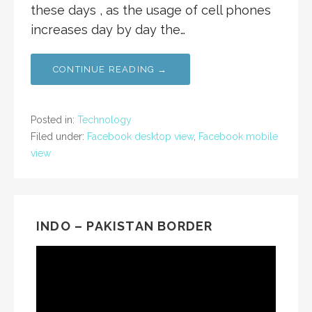
these days , as the usage of cell phones
increases day by day the…
CONTINUE READING →
Posted in:
Technology
Filed under:
Facebook desktop view
,
Facebook mobile
view
INDO – PAKISTAN BORDER
Video
Player