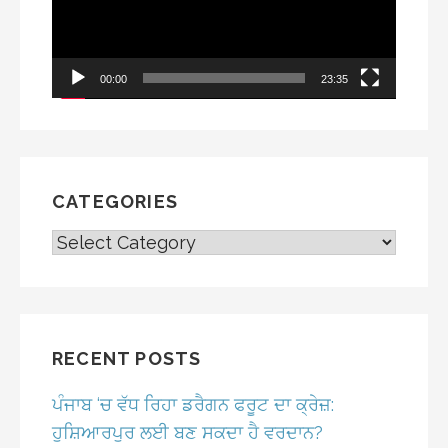
00:00
23:35
CATEGORIES
CATEGORIES
RECENT POSTS
ਪੰਜਾਬ ‘ਚ ਵੱਧ ਰਿਹਾ ਡਰੈਗਨ ਫਰੂਟ ਦਾ ਕ੍ਰੇਜ਼:
ਹੁਸ਼ਿਆਰਪੁਰ ਲਈ ਬਣ ਸਕਦਾ ਹੈ ਵਰਦਾਨ?