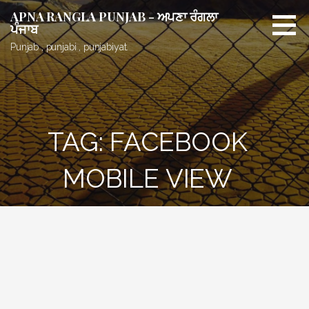
Skip
APNA RANGLA PUNJAB - ਅਪਣਾ ਰੰਗਲਾ
to
ਪੰਜਾਬ
content
Punjab , punjabi , punjabiyat.
TAG: FACEBOOK
MOBILE VIEW