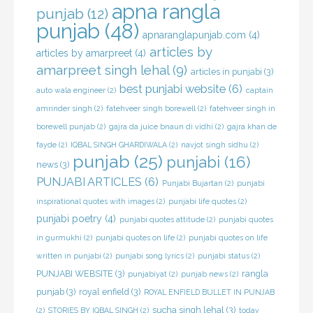
apna rangla
punjab
(12)
punjab
(48)
apnaranglapunjab.com
(4)
articles by
articles by amarpreet
(4)
amarpreet singh lehal
(9)
articles in punjabi
(3)
best punjabi website
(6)
auto wala engineer
(2)
captain
amrinder singh
(2)
fatehveer singh borewell
(2)
fatehveer singh in
borewell punjab
(2)
gajra da juice bnaun di vidhi
(2)
gajra khan de
fayde
(2)
IQBAL SINGH GHARDIWALA
(2)
navjot singh sidhu
(2)
punjab
(25)
punjabi
(16)
news
(3)
PUNJABI ARTICLES
(6)
Punjabi Bujartan
(2)
punjabi
inspirational quotes with images
(2)
punjabi life quotes
(2)
punjabi poetry
(4)
punjabi quotes attitude
(2)
punjabi quotes
in gurmukhi
(2)
punjabi quotes on life
(2)
punjabi quotes on life
written in punjabi
(2)
punjabi song lyrics
(2)
punjabi status
(2)
PUNJABI WEBSITE
(3)
rangla
punjabiyat
(2)
punjab news
(2)
punjab
(3)
royal enfield
(3)
ROYAL ENFIELD BULLET IN PUNJAB
sucha singh lehal
(3)
(2)
STORIES BY IQBAL SINGH
(2)
today