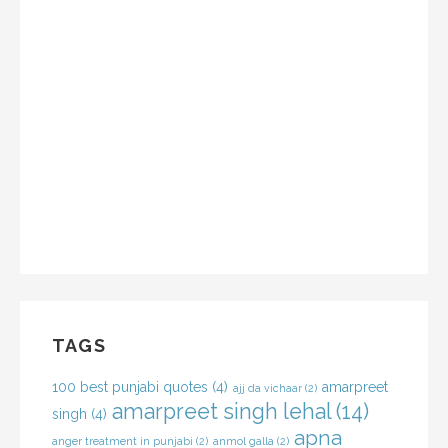
TAGS
100 best punjabi quotes
(4)
amarpreet
ajj da vichaar
(2)
amarpreet singh lehal
(14)
singh
(4)
apna
anger treatment in punjabi
(2)
anmol galla
(2)