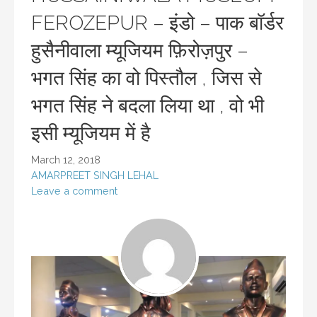
FEROZEPUR – इंडो – पाक बॉर्डर
हुसैनीवाला म्यूजियम फ़िरोज़पुर –
भगत सिंह का वो पिस्तौल , जिस से
भगत सिंह ने बदला लिया था , वो भी
इसी म्यूजियम में है
March 12, 2018
AMARPREET SINGH LEHAL
Leave a comment