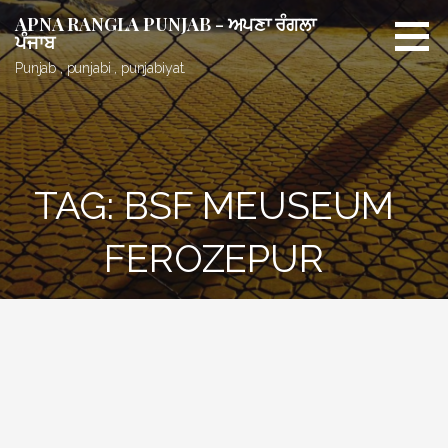
Skip
APNA RANGLA PUNJAB - ਅਪਣਾ ਰੰਗਲਾ
to
ਪੰਜਾਬ
content
Punjab , punjabi , punjabiyat.
TAG: BSF MEUSEUM
FEROZEPUR