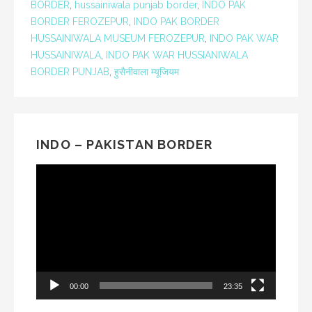
BORDER
,
hussainiwala punjab border
,
INDO PAK
BORDER FEROZEPUR
,
INDO PAK BORDER
HUSSAINIWALA MUSEUM FEROZEPUR
,
INDO PAK WAR
HUSSAINIWALA
,
INDO PAK WAR HUSSIANIWALA
BORDER PUNJAB
,
हुसैनीवाला म्यूजियम
INDO – PAKISTAN BORDER
Video
Player
00:00
23:35