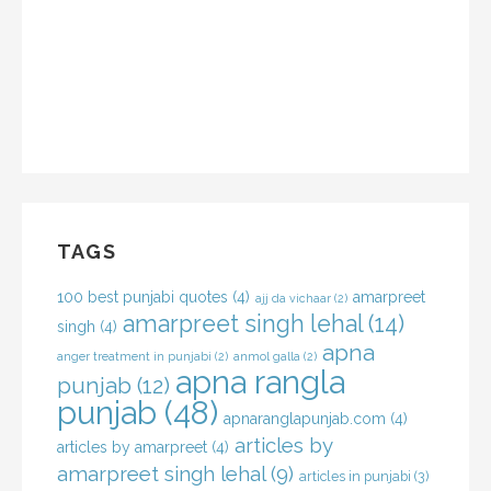
TAGS
100 best punjabi quotes
(4)
amarpreet
ajj da vichaar
(2)
amarpreet singh lehal
(14)
singh
(4)
apna
anger treatment in punjabi
(2)
anmol galla
(2)
apna rangla
punjab
(12)
punjab
(48)
apnaranglapunjab.com
(4)
articles by
articles by amarpreet
(4)
amarpreet singh lehal
(9)
articles in punjabi
(3)