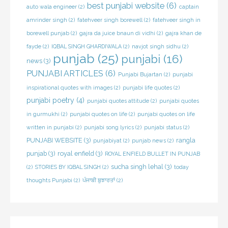
best punjabi website
(6)
auto wala engineer
(2)
captain
amrinder singh
(2)
fatehveer singh borewell
(2)
fatehveer singh in
borewell punjab
(2)
gajra da juice bnaun di vidhi
(2)
gajra khan de
fayde
(2)
IQBAL SINGH GHARDIWALA
(2)
navjot singh sidhu
(2)
punjab
(25)
punjabi
(16)
news
(3)
PUNJABI ARTICLES
(6)
Punjabi Bujartan
(2)
punjabi
inspirational quotes with images
(2)
punjabi life quotes
(2)
punjabi poetry
(4)
punjabi quotes attitude
(2)
punjabi quotes
in gurmukhi
(2)
punjabi quotes on life
(2)
punjabi quotes on life
written in punjabi
(2)
punjabi song lyrics
(2)
punjabi status
(2)
PUNJABI WEBSITE
(3)
rangla
punjabiyat
(2)
punjab news
(2)
punjab
(3)
royal enfield
(3)
ROYAL ENFIELD BULLET IN PUNJAB
sucha singh lehal
(3)
(2)
STORIES BY IQBAL SINGH
(2)
today
thoughts Punjabi
(2)
ਪੰਜਾਬੀ ਬੁਝਾਰਤਾਂ
(2)