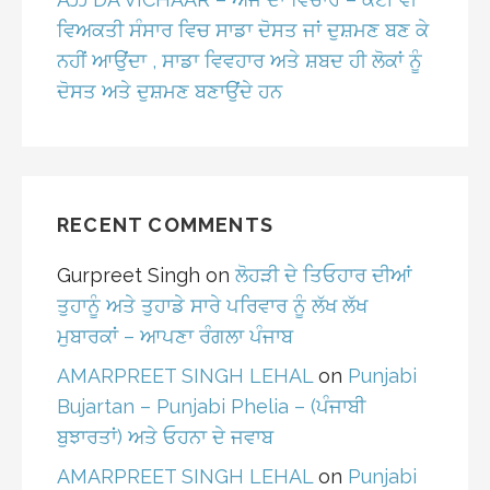
ਵਿਅਕਤੀ ਸੰਸਾਰ ਵਿਚ ਸਾਡਾ ਦੋਸਤ ਜਾਂ ਦੁਸ਼ਮਣ ਬਣ ਕੇ
ਨਹੀਂ ਆਉਂਦਾ , ਸਾਡਾ ਵਿਵਹਾਰ ਅਤੇ ਸ਼ਬਦ ਹੀ ਲੋਕਾਂ ਨੂੰ
ਦੋਸਤ ਅਤੇ ਦੁਸ਼ਮਣ ਬਣਾਉਂਦੇ ਹਨ
RECENT COMMENTS
Gurpreet Singh
on
ਲੋਹੜੀ ਦੇ ਤਿਓਹਾਰ ਦੀਆਂ
ਤੁਹਾਨੂੰ ਅਤੇ ਤੁਹਾਡੇ ਸਾਰੇ ਪਰਿਵਾਰ ਨੂੰ ਲੱਖ ਲੱਖ
ਮੁਬਾਰਕਾਂ – ਆਪਣਾ ਰੰਗਲਾ ਪੰਜਾਬ
AMARPREET SINGH LEHAL
on
Punjabi
Bujartan – Punjabi Phelia – (ਪੰਜਾਬੀ
ਬੁਝਾਰਤਾਂ) ਅਤੇ ਓਹਨਾ ਦੇ ਜਵਾਬ
AMARPREET SINGH LEHAL
on
Punjabi