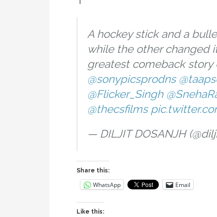
।
A hockey stick and a bulle
while the other changed i
greatest comeback story 
@sonypicsprodns
@taaps
@Flicker_Singh
@SnehaRa
@thecsfilms
pic.twitter.
— DILJIT DOSANJH (@dilj
Share this:
WhatsApp
Email
Like this: