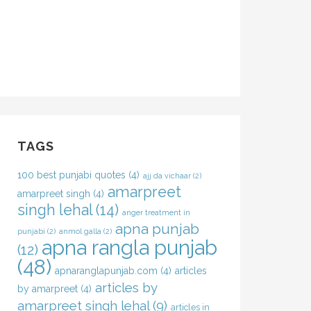
TAGS
100 best punjabi quotes
(4)
ajj da vichaar
(2)
amarpreet
amarpreet singh
(4)
singh lehal
(14)
anger treatment in
apna punjab
punjabi
(2)
anmol galla
(2)
apna rangla punjab
(12)
(48)
apnaranglapunjab.com
(4)
articles
articles by
by amarpreet
(4)
amarpreet singh lehal
(9)
articles in