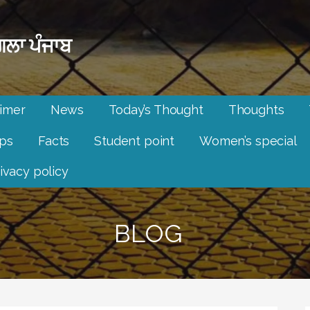
ਲਾ ਪੰਜਾਬ
aimer
News
Today’s Thought
Thoughts
ips
Facts
Student point
Women’s special
ivacy policy
BLOG