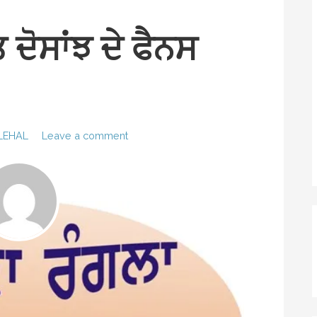
 ਦੋਸਾਂਝ ਦੇ ਫੈਨਸ
LEHAL
Leave a comment