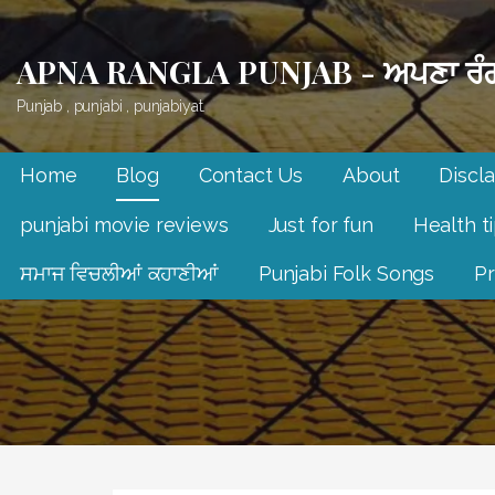
Skip
to
APNA RANGLA PUNJAB - ਅਪਣਾ ਰੰਗ
content
Punjab , punjabi , punjabiyat.
Home
Blog
Contact Us
About
Discl
punjabi movie reviews
Just for fun
Health t
ਸਮਾਜ ਵਿਚਲੀਆਂ ਕਹਾਣੀਆਂ
Punjabi Folk Songs
Pr