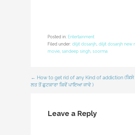
Posted in:
Entertainment
Filed under:
diljit dosanjh
,
diljit dosanjh new
movie
,
sandeep singh
,
soorma
← How to get rid of any Kind of addiction (ਕਿਸੇ
Post
ਲਤ ਤੋਂ ਛੁਟਕਾਰਾ ਕਿਵੇਂ ਪਾਇਆ ਜਾਵੇ )
navigation
Leave a Reply