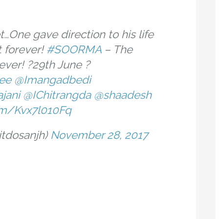
t…One gave direction to his life
t forever!
#SOORMA
– The
ever! ?29th June ?
ee
@Imangadbedi
jani
@IChitrangda
@shaadesh
com/Kvx7l010Fq
itdosanjh)
November 28, 2017