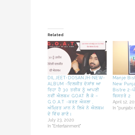
Related
DILJEET-DOSANJH-NEW-
Manje Bis
ALBUM -ਦਿਲਜੀਤ ਦੋਸਾਂਝ ਆ
New Punj
ਰਿਹਾ ਹੈ 30 ਤਰੀਕ ਨੂੰ ਆਪਣੀ
Bistre 2-ਪੰ
ਨਵੀਂ ਐਲਬਮ GOAT ਲੈ ਕੇ –
ਬਿਸਤਰੇ 2
G.O.A.T -ਕਰਣ ਔਜਲਾ ,
April 12, 20
ਅੰਮ੍ਰਿਤ ਮਾਨ ਨੇ ਲਿਖੇ ਨੇ ਐਲਬਮ
In "punjabi
ਦੇ ਵਿੱਚ ਗਾਣੇ।
July 23, 2020
In "Entertainment"