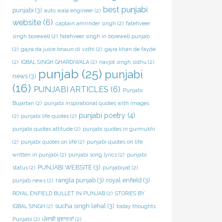
best punjabi
punjabi
(3)
auto wala engineer
(2)
website
(6)
captain amrinder singh
(2)
fatehveer
singh borewell
(2)
fatehveer singh in borewell punjab
(2)
gajra da juice bnaun di vidhi
(2)
gajra khan de fayde
(2)
IQBAL SINGH GHARDIWALA
(2)
navjot singh sidhu
(2)
punjab
(25)
punjabi
news
(3)
(16)
PUNJABI ARTICLES
(6)
Punjabi
Bujartan
(2)
punjabi inspirational quotes with images
punjabi poetry
(4)
(2)
punjabi life quotes
(2)
punjabi quotes attitude
(2)
punjabi quotes in gurmukhi
(2)
punjabi quotes on life
(2)
punjabi quotes on life
written in punjabi
(2)
punjabi song lyrics
(2)
punjabi
PUNJABI WEBSITE
(3)
status
(2)
punjabiyat
(2)
rangla punjab
(3)
royal enfield
(3)
punjab news
(2)
ROYAL ENFIELD BULLET IN PUNJAB
(2)
STORIES BY
sucha singh lehal
(3)
IQBAL SINGH
(2)
today thoughts
Punjabi
(2)
ਪੰਜਾਬੀ ਬੁਝਾਰਤਾਂ
(2)