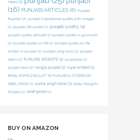
punjab
(25)
punjabi
news
(3)
(16)
PUNJABI ARTICLES
(6)
Punjabi
Bujartan
(2)
punjabi inspirational quotes with images
punjabi poetry
(4)
(2)
punjabi life quotes
(2)
punjabi quotes attitude
(2)
punjabi quotes in gurmukhi
(2)
punjabi quotes on life
(2)
punjabi quotes on life
written in punjabi
(2)
punjabi song lyrics
(2)
punjabi
PUNJABI WEBSITE
(3)
status
(2)
punjabiyat
(2)
rangla punjab
(3)
royal enfield
(3)
punjab news
(2)
ROYAL ENFIELD BULLET IN PUNJAB
(2)
STORIES BY
sucha singh lehal
(3)
IQBAL SINGH
(2)
today thoughts
Punjabi
(2)
ਪੰਜਾਬੀ ਬੁਝਾਰਤਾਂ
(2)
BUY ON AMAZON