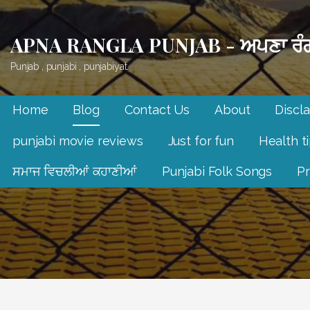
Skip
to
APNA RANGLA PUNJAB - ਅਪਣਾ ਰੰਗ
content
Punjab , punjabi , punjabiyat.
Home
Blog
Contact Us
About
Discl
punjabi movie reviews
Just for fun
Health t
ਸਮਾਜ ਵਿਚਲੀਆਂ ਕਹਾਣੀਆਂ
Punjabi Folk Songs
Pr