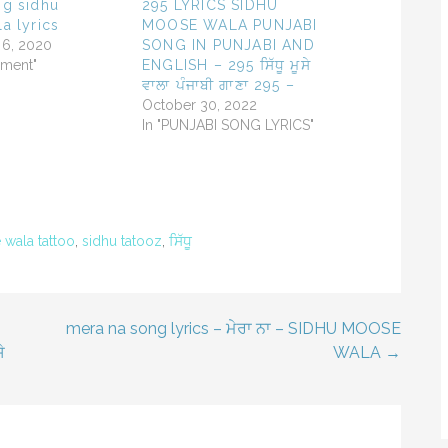
g sidhu
295 LYRICS SIDHU
a lyrics
MOOSE WALA PUNJABI
 6, 2020
SONG IN PUNJABI AND
inment"
ENGLISH – 295 ਸਿੱਧੂ ਮੂਸੇ
ਵਾਲਾ ਪੰਜਾਬੀ ਗਾਣਾ 295 –
October 30, 2022
In "PUNJABI SONG LYRICS"
wala tattoo
,
sidhu tatooz
,
ਸਿੱਧੂ
mera na song lyrics – ਮੇਰਾ ਨਾ – SIDHU MOOSE
ੇ
WALA →