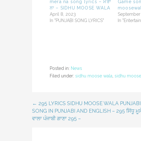
mera na song lyrics – ਮੇਰਾ
Game son
ਨਾ – SIDHU MOOSE WALA
moosewal
April 8, 2023
September
In "PUNJABI SONG LYRICS"
In "Enterta
Posted in:
News
Filed under:
sidhu moose wala
,
sidhu moose 
← 295 LYRICS SIDHU MOOSE WALA PUNJABI
Post
SONG IN PUNJABI AND ENGLISH – 295 ਸਿੱਧੂ ਮੂਸ
ਵਾਲਾ ਪੰਜਾਬੀ ਗਾਣਾ 295 –
navigation