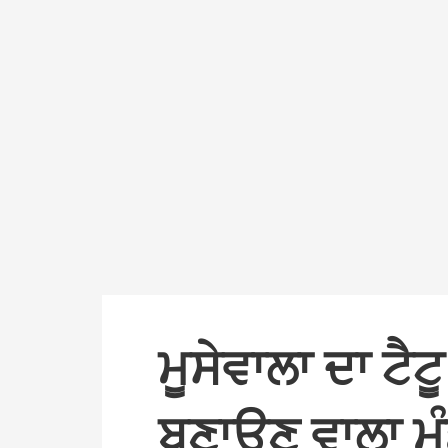
ਮੂਸੇਵਾਲਾ ਦਾ ਟੈਟ
ਬਣਾਉਣ ਵਾਲਾ ਮੁੰਡ