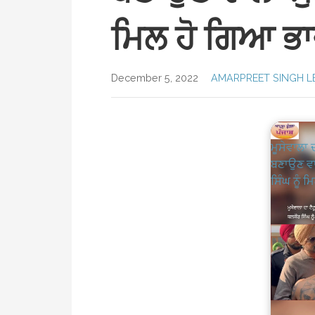
ਮਿਲ ਹੋ ਗਿਆ ਭਾ
December 5, 2022
AMARPREET SINGH L
ਮੂਸੇਵਾਲਾ 
ਬਣਾਉਣ ਵਾਲ
ਸਿੰਘ ਨੂੰ 