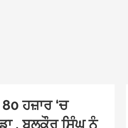
ੂ 80 ਹਜ਼ਾਰ ‘ਚ
ਾ , ਬਲਕੌਰ ਸਿੰਘ ਨੂੰ