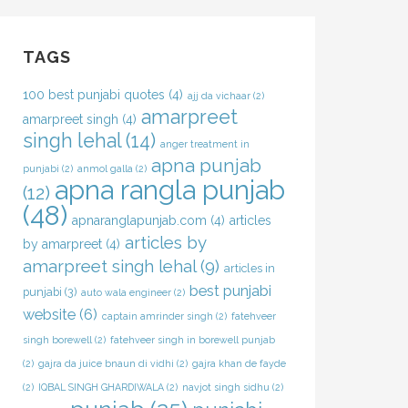
TAGS
100 best punjabi quotes
(4)
ajj da vichaar
(2)
amarpreet
amarpreet singh
(4)
singh lehal
(14)
anger treatment in
apna punjab
punjabi
(2)
anmol galla
(2)
apna rangla punjab
(12)
(48)
apnaranglapunjab.com
(4)
articles
articles by
by amarpreet
(4)
amarpreet singh lehal
(9)
articles in
best punjabi
punjabi
(3)
auto wala engineer
(2)
website
(6)
captain amrinder singh
(2)
fatehveer
singh borewell
(2)
fatehveer singh in borewell punjab
(2)
gajra da juice bnaun di vidhi
(2)
gajra khan de fayde
(2)
IQBAL SINGH GHARDIWALA
(2)
navjot singh sidhu
(2)