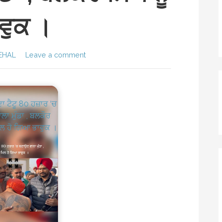
ਵੁਕ ।
EHAL
Leave a comment
ਦਾ ਟੈਟੂ 80 ਹਜ਼ਾਰ ‘ਚ
ਾ ਮੁੰਡਾ , ਬਲਕੌਰ
ਮਿਲ ਹੋ ਗਿਆ ਭਾਵੁਕ ।