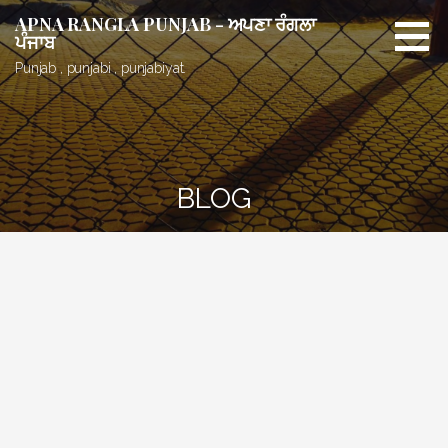
Skip
APNA RANGLA PUNJAB - ਅਪਣਾ ਰੰਗਲਾ
to
ਪੰਜਾਬ
content
Punjab , punjabi , punjabiyat.
BLOG