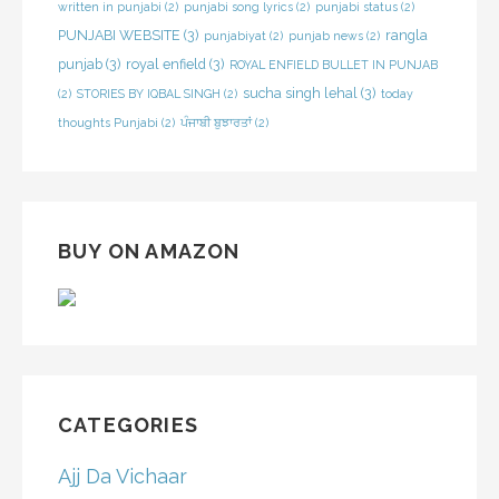
written in punjabi
(2)
punjabi song lyrics
(2)
punjabi status
(2)
PUNJABI WEBSITE
(3)
rangla
punjabiyat
(2)
punjab news
(2)
punjab
(3)
royal enfield
(3)
ROYAL ENFIELD BULLET IN PUNJAB
sucha singh lehal
(3)
(2)
STORIES BY IQBAL SINGH
(2)
today
thoughts Punjabi
(2)
ਪੰਜਾਬੀ ਬੁਝਾਰਤਾਂ
(2)
BUY ON AMAZON
CATEGORIES
Ajj Da Vichaar