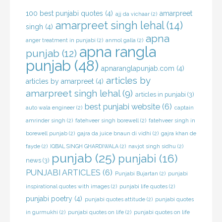
100 best punjabi quotes
(4)
amarpreet
ajj da vichaar
(2)
amarpreet singh lehal
(14)
singh
(4)
apna
anger treatment in punjabi
(2)
anmol galla
(2)
apna rangla
punjab
(12)
punjab
(48)
apnaranglapunjab.com
(4)
articles by
articles by amarpreet
(4)
amarpreet singh lehal
(9)
articles in punjabi
(3)
best punjabi website
(6)
auto wala engineer
(2)
captain
amrinder singh
(2)
fatehveer singh borewell
(2)
fatehveer singh in
borewell punjab
(2)
gajra da juice bnaun di vidhi
(2)
gajra khan de
fayde
(2)
IQBAL SINGH GHARDIWALA
(2)
navjot singh sidhu
(2)
punjab
(25)
punjabi
(16)
news
(3)
PUNJABI ARTICLES
(6)
Punjabi Bujartan
(2)
punjabi
inspirational quotes with images
(2)
punjabi life quotes
(2)
punjabi poetry
(4)
punjabi quotes attitude
(2)
punjabi quotes
in gurmukhi
(2)
punjabi quotes on life
(2)
punjabi quotes on life