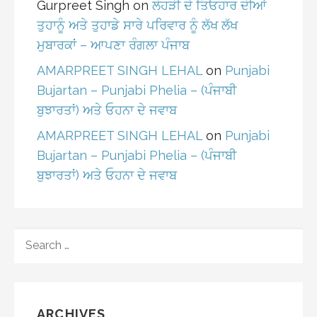
Gurpreet Singh
on
ਲੋਹੜੀ ਦੇ ਤਿਓਹਾਰ ਦੀਆਂ
ਤੁਹਾਨੂੰ ਅਤੇ ਤੁਹਾਡੇ ਸਾਰੇ ਪਰਿਵਾਰ ਨੂੰ ਲੱਖ ਲੱਖ
ਮੁਬਾਰਕਾਂ – ਆਪਣਾ ਰੰਗਲਾ ਪੰਜਾਬ
AMARPREET SINGH LEHAL
on
Punjabi
Bujartan – Punjabi Phelia – (ਪੰਜਾਬੀ
ਬੁਝਾਰਤਾਂ) ਅਤੇ ਓਹਨਾ ਦੇ ਜਵਾਬ
AMARPREET SINGH LEHAL
on
Punjabi
Bujartan – Punjabi Phelia – (ਪੰਜਾਬੀ
ਬੁਝਾਰਤਾਂ) ਅਤੇ ਓਹਨਾ ਦੇ ਜਵਾਬ
SEARCH
FOR:
ARCHIVES