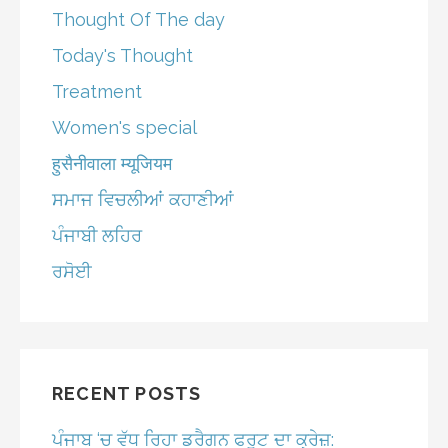
Thought Of The day
Today's Thought
Treatment
Women's special
हुसैनीवाला म्यूजियम
ਸਮਾਜ ਵਿਚਲੀਆਂ ਕਹਾਣੀਆਂ
ਪੰਜਾਬੀ ਲਹਿਰ
ਰਸੋਈ
RECENT POSTS
ਪੰਜਾਬ ‘ਚ ਵੱਧ ਰਿਹਾ ਡਰੈਗਨ ਫਰੂਟ ਦਾ ਕ੍ਰੇਜ਼: