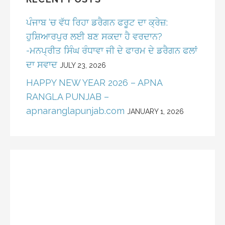
ਪੰਜਾਬ ‘ਚ ਵੱਧ ਰਿਹਾ ਡਰੈਗਨ ਫਰੂਟ ਦਾ ਕ੍ਰੇਜ਼:
ਹੁਸ਼ਿਆਰਪੁਰ ਲਈ ਬਣ ਸਕਦਾ ਹੈ ਵਰਦਾਨ?
-ਮਨਪ੍ਰੀਤ ਸਿੰਘ ਰੰਧਾਵਾ ਜੀ ਦੇ ਫਾਰਮ ਦੇ ਡਰੈਗਨ ਫਲਾਂ
ਦਾ ਸਵਾਦ
JULY 23, 2026
HAPPY NEW YEAR 2026 – APNA
RANGLA PUNJAB –
apnaranglapunjab.com
JANUARY 1, 2026