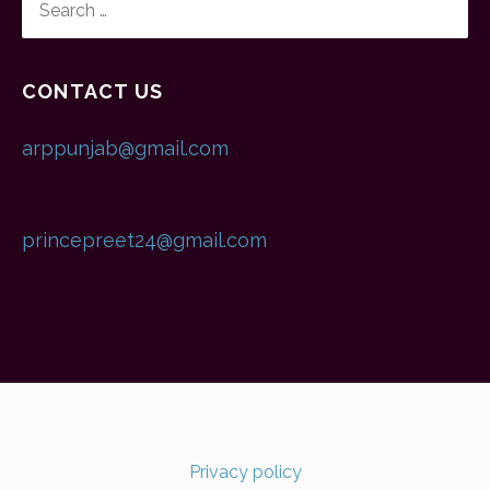
FOR:
CONTACT US
arppunjab@gmail.com
princepreet24@gmail.com
Privacy policy